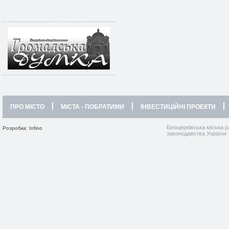
ПРО МІСТО
МІСТА - ПОБРАТИМИ
ІНВЕСТИЦІЙНІ ПРОЕКТИ
Білоцерківська міська р
Розробка: Infino
законодавства України