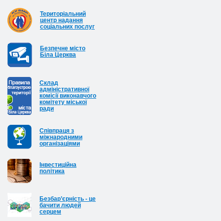
Територіальний
центр надання
соціальних послуг
Безпечне місто
Біла Церква
Cклад
адміністративної
комісії виконавчого
комітету міської
ради
Співпраця з
міжнародними
організаціями
Інвестиційна
політика
Безбар’єрність - це
бачити людей
серцем