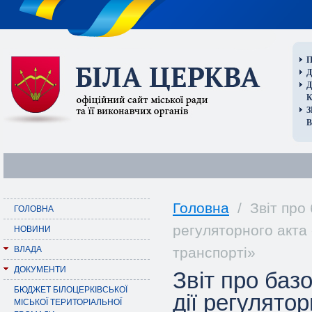
П
Д
В
Головна
/ Звіт про 
ГОЛОВНА
регуляторного акта
НОВИНИ
ВЛАДА
транспорті»
ДОКУМЕНТИ
Звіт про баз
БЮДЖЕТ БІЛОЦЕРКІВСЬКОЇ
дії регулято
МІСЬКОЇ ТЕРИТОРІАЛЬНОЇ