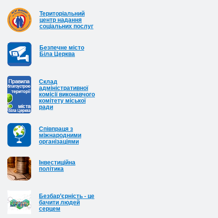
Територіальний
центр надання
соціальних послуг
Безпечне місто
Біла Церква
Cклад
адміністративної
комісії виконавчого
комітету міської
ради
Співпраця з
міжнародними
організаціями
Інвестиційна
політика
Безбар’єрність - це
бачити людей
серцем