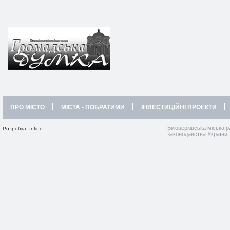
ПРО МІСТО
МІСТА - ПОБРАТИМИ
ІНВЕСТИЦІЙНІ ПРОЕКТИ
Білоцерківська міська р
Розробка: Infino
законодавства України