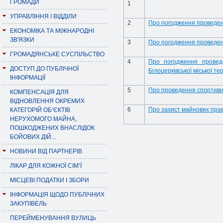
ГРОМАДИ
1
УПРАВЛІННЯ І ВІДДІЛИ
2
Про погодження проведен
ЕКОНОМІКА ТА МІЖНАРОДНІ
ЗВ'ЯЗКИ
3
Про погодження проведен
ГРОМАДЯНСЬКЕ СУСПІЛЬСТВО
4
Про погодження проведе
ДОСТУП ДО ПУБЛІЧНОЇ
Білоцерківської міської т
ІНФОРМАЦІЇ
5
Про проведення спортивних
КОМПЕНСАЦІЯ ДЛЯ
ВІДНОВЛЕННЯ ОКРЕМИХ
6
Про захист майнових пра
КАТЕГОРІЙ ОБ’ЄКТІВ
НЕРУХОМОГО МАЙНА,
ПОШКОДЖЕНИХ ВНАСЛІДОК
БОЙОВИХ ДІЙ...
НОВИНИ ВІД ПАРТНЕРІВ
ЛІКАР ДЛЯ КОЖНОЇ СІМ’Ї
МІСЦЕВІ ПОДАТКИ І ЗБОРИ
ІНФОРМАЦІЯ ЩОДО ПУБЛІЧНИХ
ЗАКУПІВЕЛЬ
ПЕРЕЙМЕНУВАННЯ ВУЛИЦЬ