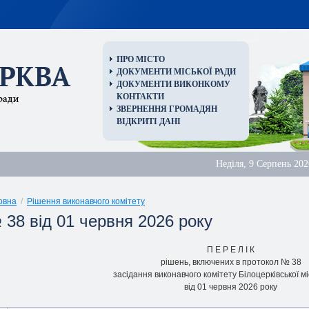
ПРО МІСТО
ДОКУМЕНТИ МІСЬКОЇ РАДИ
ДОКУМЕНТИ ВИКОНКОМУ
КОНТАКТИ
ЗВЕРНЕННЯ ГРОМАДЯН
ВІДКРИТІ ДАНІ
Неділя, 9 Серпень 202
овна
/
Рішення виконавчого комітету
 38 від 01 червня 2026 року
П Е Р Е Л I К
piшень, включених в протокол № 38
засідання виконавчого комітету Білоцерківської мі
від 01 червня 2026 року