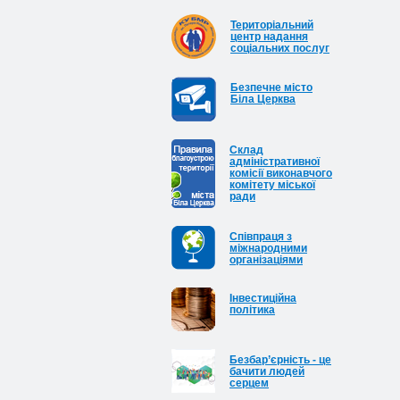
Територіальний
центр надання
соціальних послуг
Безпечне місто
Біла Церква
Cклад
адміністративної
комісії виконавчого
комітету міської
ради
Співпраця з
міжнародними
організаціями
Інвестиційна
політика
Безбар’єрність - це
бачити людей
серцем