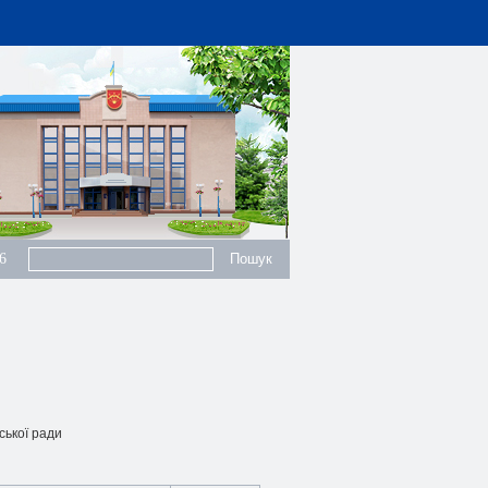
6
ської ради