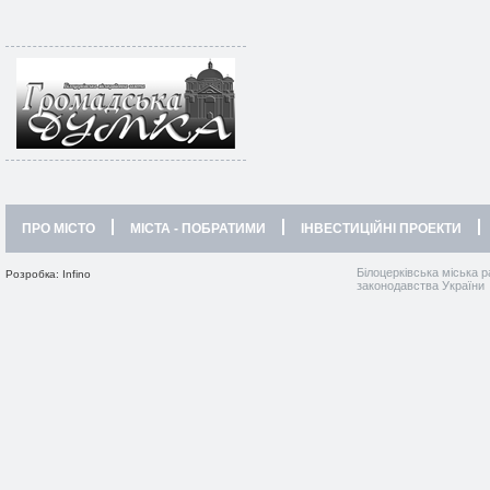
ПРО МІСТО
МІСТА - ПОБРАТИМИ
ІНВЕСТИЦІЙНІ ПРОЕКТИ
Білоцерківська міська р
Розробка: Infino
законодавства України