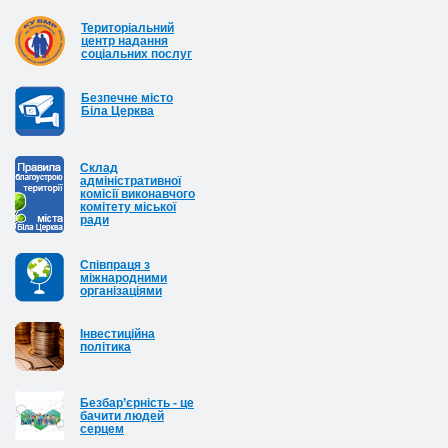
Територіальний
центр надання
соціальних послуг
Безпечне місто
Біла Церква
Cклад
адміністративної
комісії виконавчого
комітету міської
ради
Співпраця з
міжнародними
організаціями
Інвестиційна
політика
Безбар’єрність - це
бачити людей
серцем