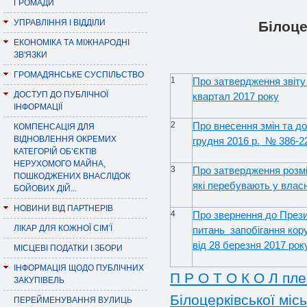
ГРОМАДИ
УПРАВЛІННЯ І ВІДДІЛИ
Білоце
ЕКОНОМІКА ТА МІЖНАРОДНІ
ЗВ'ЯЗКИ
ГРОМАДЯНСЬКЕ СУСПІЛЬСТВО
1
Про затвердження звіту
ДОСТУП ДО ПУБЛІЧНОЇ
квартал 2017 року
ІНФОРМАЦІЇ
2
Про внесення змін та д
КОМПЕНСАЦІЯ ДЛЯ
ВІДНОВЛЕННЯ ОКРЕМИХ
грудня 2016 р. № 386-22
КАТЕГОРІЙ ОБ’ЄКТІВ
НЕРУХОМОГО МАЙНА,
3
Про затвердження розмі
ПОШКОДЖЕНИХ ВНАСЛІДОК
які перебувають у власн
БОЙОВИХ ДІЙ...
НОВИНИ ВІД ПАРТНЕРІВ
4
Про звернення до Прези
ЛІКАР ДЛЯ КОЖНОЇ СІМ’Ї
питань запобігання ко
від 28 березня 2017 ро
МІСЦЕВІ ПОДАТКИ І ЗБОРИ
ІНФОРМАЦІЯ ЩОДО ПУБЛІЧНИХ
П Р О Т О К О Л пле
ЗАКУПІВЕЛЬ
Білоцерківської місь
ПЕРЕЙМЕНУВАННЯ ВУЛИЦЬ