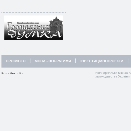
ПРО МІСТО
МІСТА - ПОБРАТИМИ
ІНВЕСТИЦІЙНІ ПРОЕКТИ
Білоцерківська міська р
Розробка: Infino
законодавства України