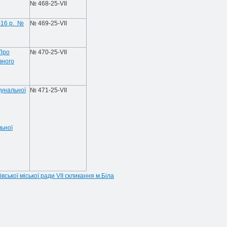
№ 468-25-VIІ
016 р. №
№ 469-25-VIІ
«Про
№ 470-25-VIІ
вного
мунальної
№ 471-25-VIІ
льної
вської міської ради VII скликання м.Біла