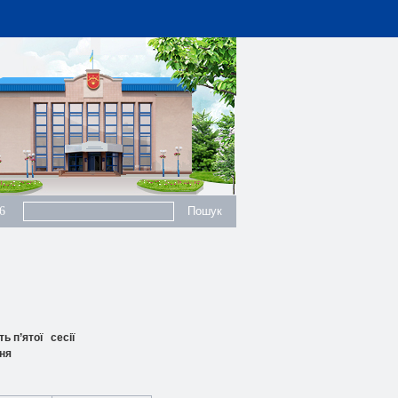
6
ь п’ятої сесії
ння