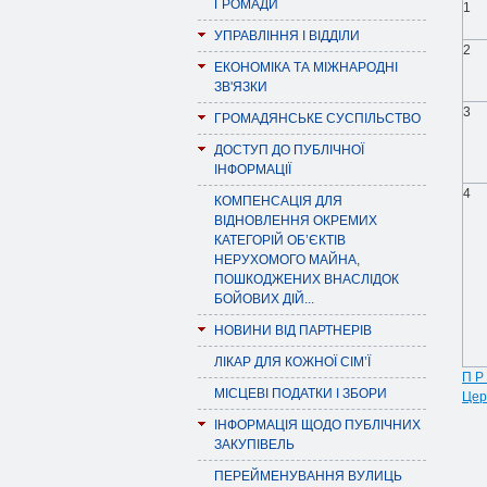
ГРОМАДИ
1
УПРАВЛІННЯ І ВІДДІЛИ
2
ЕКОНОМІКА ТА МІЖНАРОДНІ
ЗВ'ЯЗКИ
3
ГРОМАДЯНСЬКЕ СУСПІЛЬСТВО
ДОСТУП ДО ПУБЛІЧНОЇ
ІНФОРМАЦІЇ
4
КОМПЕНСАЦІЯ ДЛЯ
ВІДНОВЛЕННЯ ОКРЕМИХ
КАТЕГОРІЙ ОБ’ЄКТІВ
НЕРУХОМОГО МАЙНА,
ПОШКОДЖЕНИХ ВНАСЛІДОК
БОЙОВИХ ДІЙ...
НОВИНИ ВІД ПАРТНЕРІВ
ЛІКАР ДЛЯ КОЖНОЇ СІМ’Ї
П Р
МІСЦЕВІ ПОДАТКИ І ЗБОРИ
Цер
ІНФОРМАЦІЯ ЩОДО ПУБЛІЧНИХ
ЗАКУПІВЕЛЬ
ПЕРЕЙМЕНУВАННЯ ВУЛИЦЬ