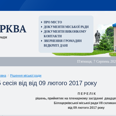
ПРО МІСТО
ДОКУМЕНТИ МІСЬКОЇ РАДИ
ДОКУМЕНТИ ВИКОНКОМУ
КОНТАКТИ
ЗВЕРНЕННЯ ГРОМАДЯН
ВІДКРИТІ ДАНІ
П'ятниця, 7 Серпень 202
овна
/
Рішення міської ради
 сесія від від 09 лютого 2017 року
П Е Р Е Л І К
рішень, прийнятих на пленарному засіданні двадцят
Білоцерківської міської ради VIІ склика
від 09 лютого 2017 року