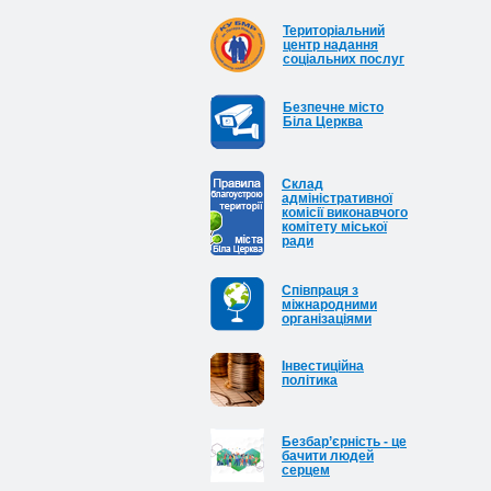
Територіальний
центр надання
соціальних послуг
Безпечне місто
Біла Церква
Cклад
адміністративної
комісії виконавчого
комітету міської
ради
Співпраця з
міжнародними
організаціями
Інвестиційна
політика
Безбар’єрність - це
бачити людей
серцем