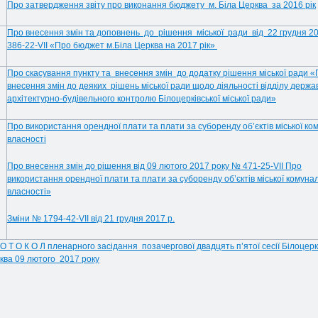
Про затвердження звіту про виконання бюджету м. Біла Церква за 2016 рік
Про внесення змін та доповнень до рішення міської ради від 22 грудня 2
386-22-VІІ «Про бюджет м.Біла Церква на 2017 рік»
Про скасування пункту та внесення змін до додатку рішення міської ради 
внесення змін до деяких рішень міської ради щодо діяльності відділу держа
архітектурно-будівельного контролю Білоцерківської міської ради»
Про використання орендної плати та плати за суборенду об’єктів міської ко
власності
Про внесення змін до рішення від 09 лютого 2017 року № 471-25-VII Про
використання орендної плати та плати за суборенду об’єктів міської комуна
власності»
Зміни № 1794-42-VII від 21 грудня 2017 р.
 О Т О К О Л пленарного засідання позачергової двадцять п’ятої сесії Білоцеркі
ква 09 лютого 2017 року