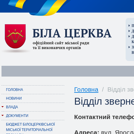
П
Д
В
Головна
/ Відділ з
ГОЛОВНА
Відділ зверн
НОВИНИ
ВЛАДА
Контактний телефо
ДОКУМЕНТИ
БЮДЖЕТ БІЛОЦЕРКІВСЬКОЇ
МІСЬКОЇ ТЕРИТОРІАЛЬНОЇ
Адреса:
вул. Яросл