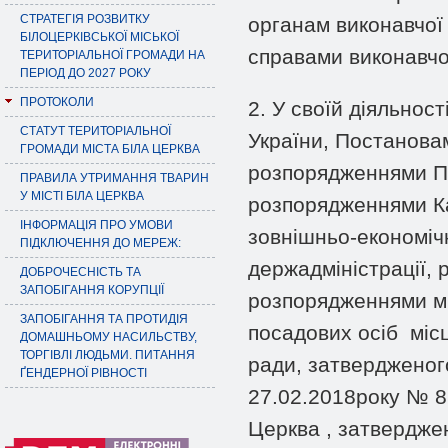
СТРАТЕГІЯ РОЗВИТКУ
органам виконавчої
БІЛОЦЕРКІВСЬКОЇ МІСЬКОЇ
справами виконавчог
ТЕРИТОРІАЛЬНОЇ ГРОМАДИ НА
ПЕРІОД ДО 2027 РОКУ
ПРОТОКОЛИ
2. У своїй діяльнос
СТАТУТ ТЕРИТОРІАЛЬНОЇ
України, Постановам
ГРОМАДИ МІСТА БІЛА ЦЕРКВА
розпорядженнями Пр
ПРАВИЛА УТРИМАННЯ ТВАРИН
У МІСТІ БІЛА ЦЕРКВА
розпорядженнями Каб
ІНФОРМАЦІЯ ПРО УМОВИ
зовнішньо-економіч
ПІДКЛЮЧЕННЯ ДО МЕРЕЖ:
держадміністрації, 
ДОБРОЧЕСНІСТЬ ТА
ЗАПОБІГАННЯ КОРУПЦІЇ
розпорядженнями мі
ЗАПОБІГАННЯ ТА ПРОТИДІЯ
посадових осіб міс
ДОМАШНЬОМУ НАСИЛЬСТВУ,
ТОРГІВЛІ ЛЮДЬМИ. ПИТАННЯ
ради, затвердженог
ҐЕНДЕРНОЇ РІВНОСТІ
27.02.2018року № 8
Церква , затвердже