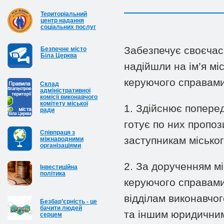
Територіальний
центр надання
соціальних послуг
Забезпечує своєчасн
Безпечне місто
Біла Церква
надійшли на ім’я міс
керуючого справами
Cклад
адміністративної
комісії виконавчого
комітету міської
1. Здійснює поперед
ради
готує по них пропози
Співпраця з
заступникам міськог
міжнародними
організаціями
2. За дорученням мі
Інвестиційна
політика
керуючого справами
відділам виконавчог
Безбар’єрність - це
бачити людей
та іншим юридичним
серцем