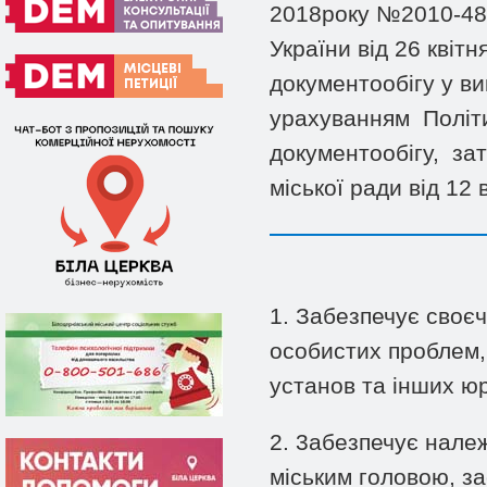
2018року №2010-48-
України від 26 кві
документообігу у ви
урахуванням Політ
документообігу, з
міської ради від 1
1. Забезпечує своєч
особистих проблем, 
установ та інших ю
2. 3абезпечує нале
міським головою, з