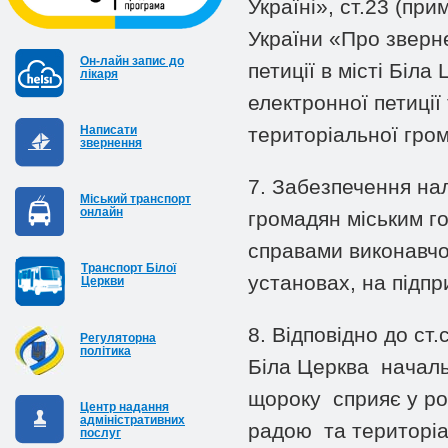
Україні», ст.23 (пр
України «Про зверн
Он-лайн запис до
петиції в місті Біл
лікаря
електронної петиці
Написати
територіальної гро
звернення
7. Забезпечення на
Міський транспорт
онлайн
громадян міським г
справами виконавчог
Транспорт Білої
установах, на підп
Церкви
8. Відповідно до ст
Регуляторна
політика
Біла Церква началь
щороку сприяє у ро
Центр надання
адміністративних
радою та територіа
послуг