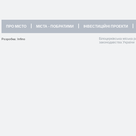
ПРО МІСТО
МІСТА - ПОБРАТИМИ
ІНВЕСТИЦІЙНІ ПРОЕКТИ
Білоцерківська міська р
Розробка: Infino
законодавства України