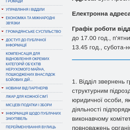
ГРОМАДИ
УПРАВЛІННЯ І ВІДДІЛИ
Електронна адреса
ЕКОНОМІКА ТА МІЖНАРОДНІ
ЗВ'ЯЗКИ
Графік роботи від
ГРОМАДЯНСЬКЕ СУСПІЛЬСТВО
до 17.00 год., п’ятн
ДОСТУП ДО ПУБЛІЧНОЇ
ІНФОРМАЦІЇ
13.45 год., субота-н
КОМПЕНСАЦІЯ ДЛЯ
ВІДНОВЛЕННЯ ОКРЕМИХ
КАТЕГОРІЙ ОБ’ЄКТІВ
НЕРУХОМОГО МАЙНА,
ПОШКОДЖЕНИХ ВНАСЛІДОК
БОЙОВИХ ДІЙ...
1. Відділ звернень 
НОВИНИ ВІД ПАРТНЕРІВ
структурним підрозд
ЛІКАР ДЛЯ КОЖНОЇ СІМ’Ї
юридичної особи, як
МІСЦЕВІ ПОДАТКИ І ЗБОРИ
діяльності підпоряд
ІНФОРМАЦІЯ ЩОДО ПУБЛІЧНИХ
виконавчому комітет
ЗАКУПІВЕЛЬ
повноважень органі
ПЕРЕЙМЕНУВАННЯ ВУЛИЦЬ