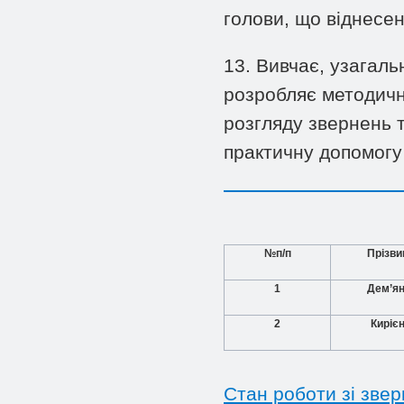
голови, що віднесені
13. Вивчає, узагал
розробляє методичн
розгляду звернень 
практичну допомогу 
№п/п
Прізвищ
1
Дем’ян
2
Кирієн
Стан роботи зі зве