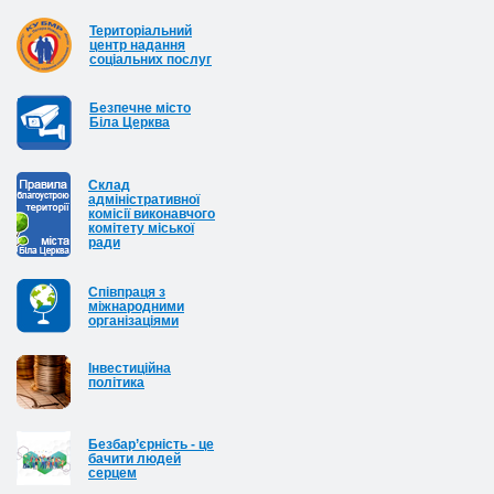
Територіальний
центр надання
соціальних послуг
Безпечне місто
Біла Церква
Cклад
адміністративної
комісії виконавчого
комітету міської
ради
Співпраця з
міжнародними
організаціями
Інвестиційна
політика
Безбар’єрність - це
бачити людей
серцем