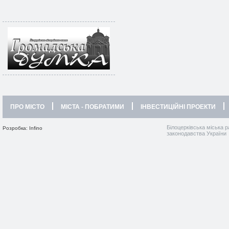
ПРО МІСТО
МІСТА - ПОБРАТИМИ
ІНВЕСТИЦІЙНІ ПРОЕКТИ
Білоцерківська міська р
Розробка: Infino
законодавства України