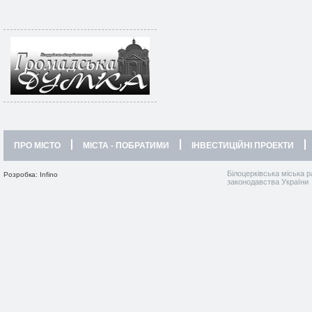
ПРО МІСТО
МІСТА - ПОБРАТИМИ
ІНВЕСТИЦІЙНІ ПРОЕКТИ
Білоцерківська міська р
Розробка: Infino
законодавства України