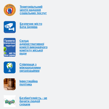
Територіальний
центр надання
соціальних послуг
Безпечне місто
Біла Церква
Cклад
адміністративної
комісії виконавчого
комітету міської
ради
Співпраця з
міжнародними
організаціями
Інвестиційна
політика
Безбар’єрність - це
бачити людей
серцем