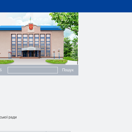
6
ської ради