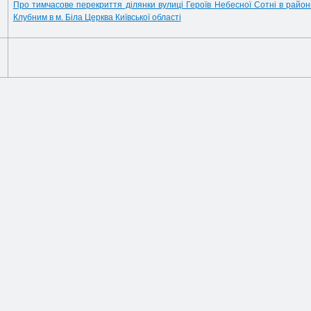
Про тимчасове перекриття ділянки вулиці Героїв Небесної Сотні в район
Клубним в м. Біла Церква Київської області