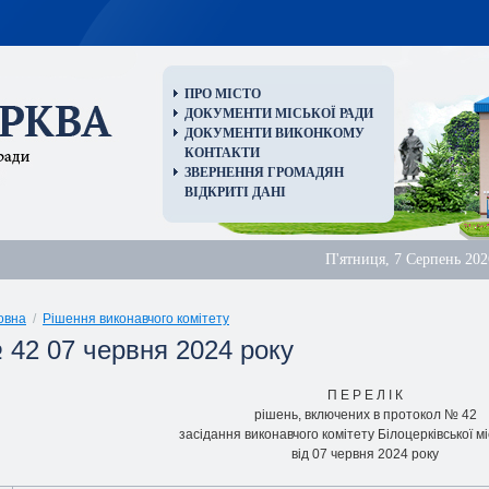
ПРО МІСТО
ДОКУМЕНТИ МІСЬКОЇ РАДИ
ДОКУМЕНТИ ВИКОНКОМУ
КОНТАКТИ
ЗВЕРНЕННЯ ГРОМАДЯН
ВІДКРИТІ ДАНІ
П'ятниця, 7 Серпень 202
овна
/
Рішення виконавчого комітету
 42 07 червня 2024 року
П Е Р Е Л I К
piшень, включених в протокол № 42
засідання виконавчого комітету Білоцерківської мі
від 07 червня 2024 року