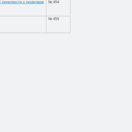
і перехрестя з провулком
№ 454
№ 455