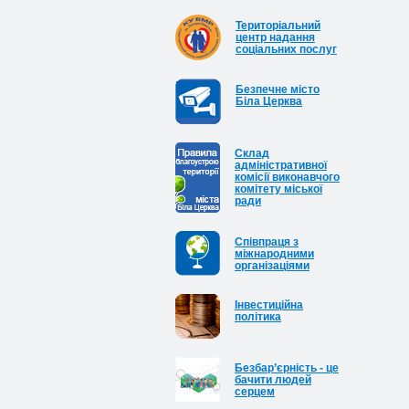
Територіальний
центр надання
соціальних послуг
Безпечне місто
Біла Церква
Cклад
адміністративної
комісії виконавчого
комітету міської
ради
Співпраця з
міжнародними
організаціями
Інвестиційна
політика
Безбар’єрність - це
бачити людей
серцем