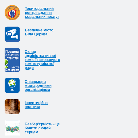
Територіальний
центр надання
соціальних послуг
Безпечне місто
Біла Церква
Cклад
адміністративної
комісії виконавчого
комітету міської
ради
Співпраця з
міжнародними
організаціями
Інвестиційна
політика
Безбар’єрність - це
бачити людей
серцем