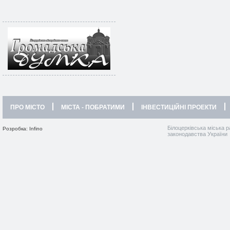
ПРО МІСТО
МІСТА - ПОБРАТИМИ
ІНВЕСТИЦІЙНІ ПРОЕКТИ
Білоцерківська міська р
Розробка: Infino
законодавства України