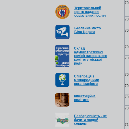
70
Територіальний
центр надання
соціальних послуг
70
Безпечне місто
70
Біла Церква
70
Cклад
адміністративної
комісії виконавчого
70
комітету міської
ради
70
Співпраця з
міжнародними
організаціями
70
Інвестиційна
70
політика
70
Безбар’єрність - це
бачити людей
серцем
71