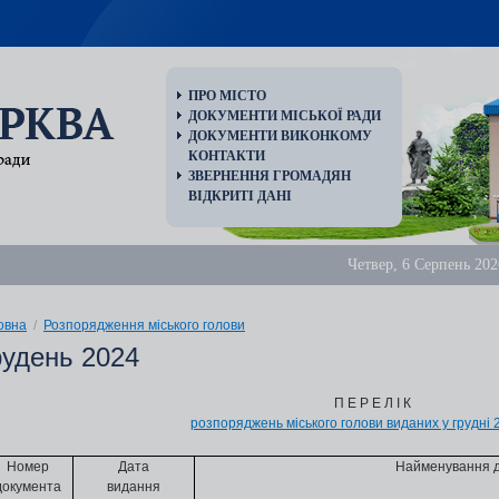
ПРО МІСТО
ДОКУМЕНТИ МІСЬКОЇ РАДИ
ДОКУМЕНТИ ВИКОНКОМУ
КОНТАКТИ
ЗВЕРНЕННЯ ГРОМАДЯН
ВІДКРИТІ ДАНІ
Четвер, 6 Серпень 202
овна
/
Розпорядження міського голови
рудень 2024
П Е Р Е Л І К
розпоряджень міського голови виданих у грудні 
Номер
Дата
Найменування 
документа
видання