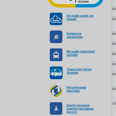
69
Он-лайн запис до
лікаря
69
Написати
69
звернення
69
Міський транспорт
69
онлайн
69
Транспорт Білої
Церкви
69
Регуляторна
69
політика
70
Центр надання
адміністративних
послуг