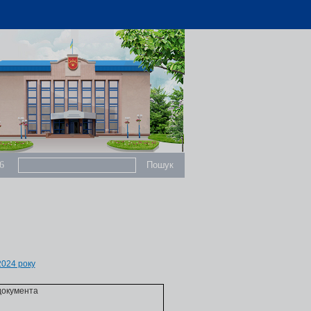
6
2024 року
документа