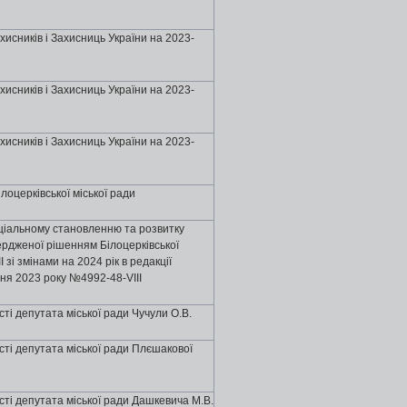
хисників і Захисниць України на 2023-
хисників і Захисниць України на 2023-
хисників і Захисниць України на 2023-
лоцеpкiвської міської ради
ціальному становленню та розвитку
вердженої рішенням Білоцерківської
 зі змінами на 2024 рік в редакції
дня 2023 року №4992-48-VІІІ
ті депутата міської ради Чучули О.В.
ті депутата міської ради Плєшакової
ті депутата міської ради Дашкевича М.В.