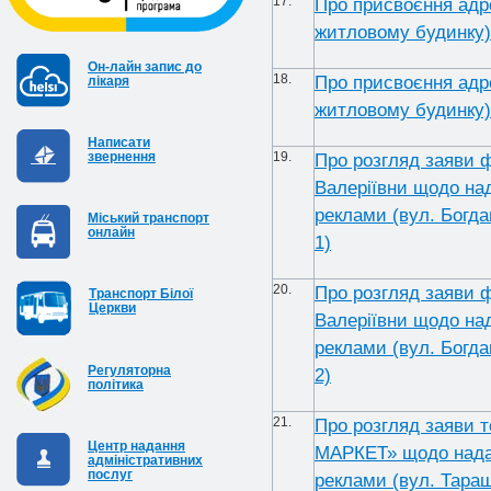
17.
Про присвоєння адр
житловому будинку) 
Он-лайн запис до
18.
Про присвоєння адр
лікаря
житловому будинку) 
Написати
звернення
19.
Про розгляд заяви 
Валеріївни щодо над
реклами (вул. Богда
Міський транспорт
онлайн
1)
20.
Про розгляд заяви 
Транспорт Білої
Церкви
Валеріївни щодо над
реклами (вул. Богда
Регуляторна
2)
політика
21.
Про розгляд заяви 
Центр надання
МАРКЕТ» щодо надан
адміністративних
послуг
реклами (вул. Таращ