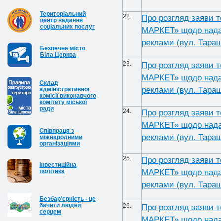
Територіальний
22.
Про розгляд заяви 
центр надання
соціальних послуг
МАРКЕТ» щодо надан
реклами (вул. Таращ
Безпечне місто
Біла Церква
23.
Про розгляд заяви 
МАРКЕТ» щодо надан
Cклад
реклами (вул. Таращ
адміністративної
комісії виконавчого
комітету міської
ради
24.
Про розгляд заяви 
МАРКЕТ» щодо надан
Співпраця з
реклами (вул. Таращ
міжнародними
організаціями
25.
Про розгляд заяви 
Інвестиційна
МАРКЕТ» щодо надан
політика
реклами (вул. Таращ
Безбар’єрність - це
бачити людей
26.
Про розгляд заяви 
серцем
МАРКЕТ» щодо надан