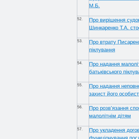
М.Б.
52.
Про вирішення судо
Шинкаренко Т.А. сто
53.
Про втрату Писаренк
піклування
54.
Про надання малоліт
батьківського піклув
55.
Про надання неповн
захист його особис
56.
Про розв’язання сп
малолітнім дітям
57.
Про укладення дого
функціонування пос