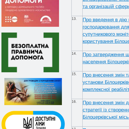
та організацій сфер
13.
Про введення в дію 
господарювання для
супутникового моніт
користування Білоце
14.
Про затвердження ш
населення Білоцеркі
15.
Про внесення змін 
установи Білоцерків
комплексної реабілі
16.
Про внесення змін д
стратегії із створен
Білоцерківської міс