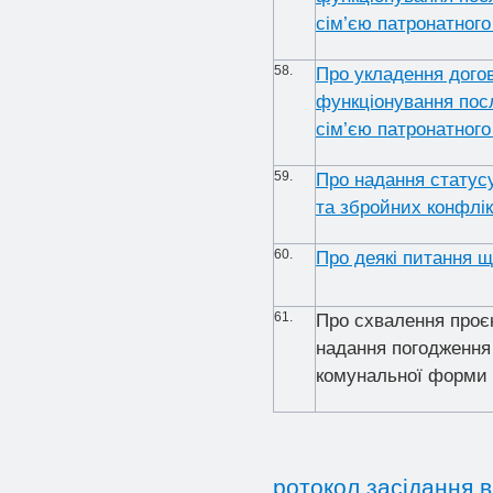
сім’єю патронатного
58.
Про укладення дого
функціонування пос
сім’єю патронатного
59.
Про надання статусу
та збройних конфлік
60.
Про деякі питання 
61.
Про схвалення проєк
надання погодження
комунальної форми 
ротокол засідання в