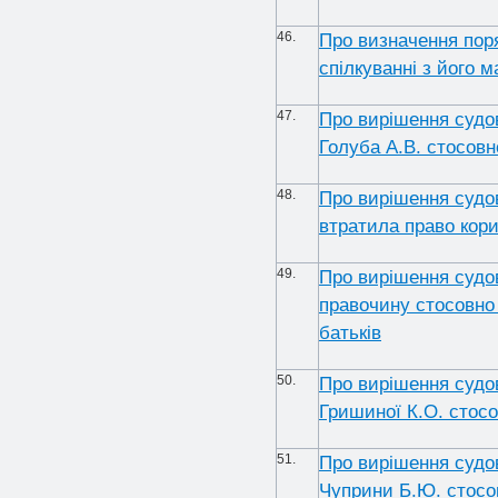
46.
Про визначення поря
спілкуванні з його 
47.
Про вирішення судо
Голуба А.В. стосовн
48.
Про вирішення судо
втратила право кор
49.
Про вирішення судо
правочину стосовно
батьків
50.
Про вирішення судо
Гришиної К.О. стосо
51.
Про вирішення судо
Чуприни Б.Ю. стосов