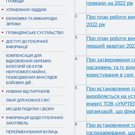
ГРОМАДИ
громади на 2022 рік
УПРАВЛІННЯ І ВІДДІЛИ
2.
Про план роботи вик
ЕКОНОМІКА ТА МІЖНАРОДНІ
2022 рік
ЗВ'ЯЗКИ
ГРОМАДЯНСЬКЕ СУСПІЛЬСТВО
3.
Про план роботи вик
ДОСТУП ДО ПУБЛІЧНОЇ
перший квартал 202
ІНФОРМАЦІЇ
КОМПЕНСАЦІЯ ДЛЯ
4.
Про затвердження ск
ВІДНОВЛЕННЯ ОКРЕМИХ
насаджень та їх відн
КАТЕГОРІЙ ОБ’ЄКТІВ
НЕРУХОМОГО МАЙНА,
користування в селі
ПОШКОДЖЕНИХ ВНАСЛІДОК
БОЙОВИХ ДІЙ...
5.
Про встановлення та
НОВИНИ ВІД ПАРТНЕРІВ
виробляється на ус
ЛІКАР ДЛЯ КОЖНОЇ СІМ’Ї
енергії ТОВ «УКРТ
МІСЦЕВІ ПОДАТКИ І ЗБОРИ
організацій, що фін
ІНФОРМАЦІЯ ЩОДО ПУБЛІЧНИХ
ЗАКУПІВЕЛЬ
6.
Про встановлення та
господарювання, що
ПЕРЕЙМЕНУВАННЯ ВУЛИЦЬ