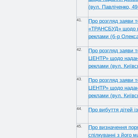
(вул. Павліченко, 49
41.
Про розгляд заяви 
«ТРАНСБУД» щодо на
реклами (б-р Олекса
42.
Про розгляд заяви 
ЦЕНТР» щодо наданн
реклами (вул. Київс
43.
Про розгляд заяви 
ЦЕНТР» щодо наданн
реклами (вул. Київс
44.
Про вибуття дітей і
45.
Про визначення поря
спілкуванні з його 