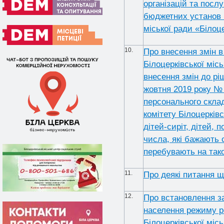
організацій та посл
бюджетних установ 
міської ради «Біло
10.
Про внесення змін в
Білоцерківської міс
внесення змін до рі
жовтня 2019 року №
персонального склад
комітету Білоцерків
дітей-сиріт, дітей, 
числа, які бажають 
перебувають на так
11.
Про деякі питання щ
12.
Про встановлення з
населення режиму ро
Білоцерківської міс