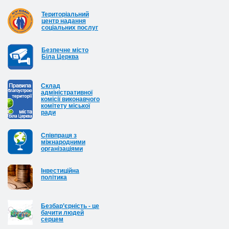
Територіальний
центр надання
соціальних послуг
Безпечне місто
Біла Церква
Cклад
адміністративної
комісії виконавчого
комітету міської
ради
Співпраця з
міжнародними
організаціями
Інвестиційна
політика
Безбар’єрність - це
бачити людей
серцем