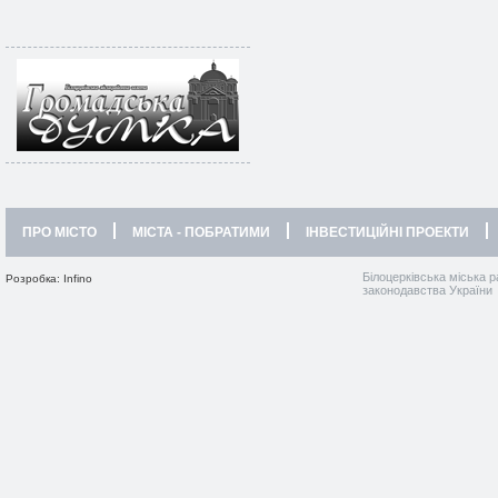
ПРО МІСТО
МІСТА - ПОБРАТИМИ
ІНВЕСТИЦІЙНІ ПРОЕКТИ
Білоцерківська міська р
Розробка: Infino
законодавства України