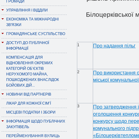
ГРОМАДИ
УПРАВЛІННЯ І ВІДДІЛИ
Білоцерківської 
ЕКОНОМІКА ТА МІЖНАРОДНІ
ЗВ'ЯЗКИ
ГРОМАДЯНСЬКЕ СУСПІЛЬСТВО
ДОСТУП ДО ПУБЛІЧНОЇ
1
Про надання пільг
ІНФОРМАЦІЇ
КОМПЕНСАЦІЯ ДЛЯ
ВІДНОВЛЕННЯ ОКРЕМИХ
КАТЕГОРІЙ ОБ’ЄКТІВ
2
Про використання о
НЕРУХОМОГО МАЙНА,
міської комунальної
ПОШКОДЖЕНИХ ВНАСЛІДОК
БОЙОВИХ ДІЙ...
НОВИНИ ВІД ПАРТНЕРІВ
ЛІКАР ДЛЯ КОЖНОЇ СІМ’Ї
3
Про затвердження ін
МІСЦЕВІ ПОДАТКИ І ЗБОРИ
оголошення конкурс
конкурсу щодо пере
ІНФОРМАЦІЯ ЩОДО ПУБЛІЧНИХ
ЗАКУПІВЕЛЬ
комунального підпр
«Білоцерківтепломе
ПЕРЕЙМЕНУВАННЯ ВУЛИЦЬ