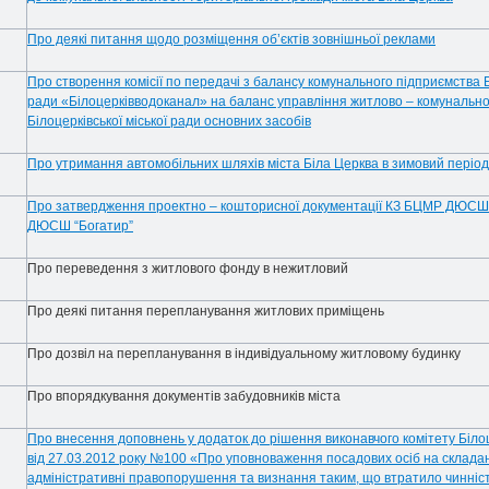
Про деякі питання щодо розміщення об’єктів зовнішньої реклами
Про створення комісії по передачі з балансу комунального підприємства Бі
ради «Білоцерківводоканал» на баланс управління житлово – комунально
Білоцерківської міської ради основних засобів
Про утримання автомобільних шляхів міста Біла Церква в зимовий період
Про затвердження проектно – кошторисної документації КЗ БЦМР ДЮСШ
ДЮСШ “Богатир”
Про переведення з житлового фонду в нежитловий
Про деякі питання перепланування житлових приміщень
Про дозвіл на перепланування в індивідуальному житловому будинку
Про впорядкування документів забудовників міста
Про внесення доповнень у додаток до рішення виконавчого комітету Білоце
від 27.03.2012 року №100 «Про уповноваження посадових осіб на склада
адміністративні правопорушення та визнання таким, що втратило чинніс