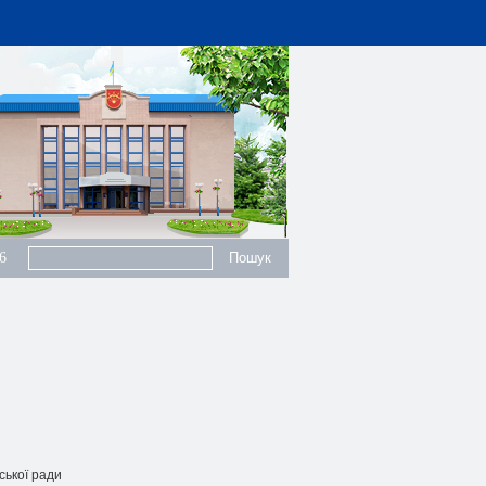
6
ської pади