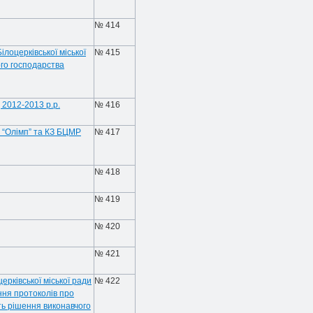
№ 414
лоцерківської міської
№ 415
го господарства
 2012-2013 р.р.
№ 416
 “Олімп” та КЗ БЦМР
№ 417
№ 418
№ 419
№ 420
№ 421
рківської міської ради
№ 422
ння протоколів про
ть рішення виконавчого