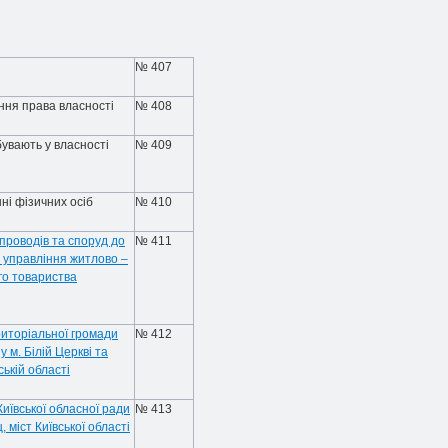
№ 407
ння права власності
№ 408
увають у власності
№ 409
ні фізичних осіб
№ 410
проводів та споруд до
№ 411
у управління житлово –
го товариства
риторіальної громади
№ 412
 м. Білій Церкві та
ькій області
иївської обласної ради
№ 413
 міст Київської області