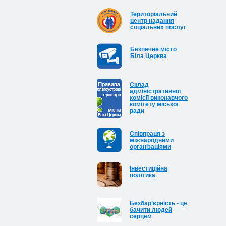
Територіальний
центр надання
соціальних послуг
Безпечне місто
Біла Церква
Cклад
адміністративної
комісії виконавчого
комітету міської
ради
Співпраця з
міжнародними
організаціями
Інвестиційна
політика
Безбар’єрність - це
бачити людей
серцем