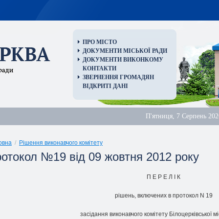
ПРО МІСТО
ДОКУМЕНТИ МІСЬКОЇ РАДИ
ДОКУМЕНТИ ВИКОНКОМУ
КОНТАКТИ
ЗВЕРНЕННЯ ГРОМАДЯН
ВІДКРИТІ ДАНІ
П'ятниця, 7 Серпень 202
овна
/
Рішення виконавчого комітету
ротокол №19 від 09 жовтня 2012 року
П Е Р Е Л I К
piшень, включених в пpотокол N 19
засiдання виконавчого комітету Білоцерківської мi