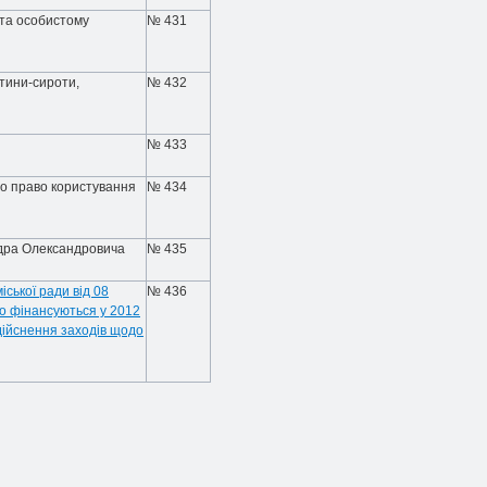
 та особистому
№ 431
тини-сироти,
№ 432
№ 433
бо право користування
№ 434
ндра Олександровича
№ 435
іської ради від 08
№ 436
що фінансуються у 2012
дійснення заходів щодо