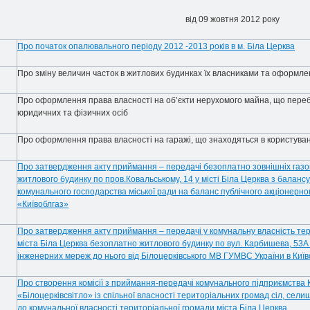
від 09 жовтня 2012 pоку
Про початок опалювального періоду 2012 -2013 років в м. Біла Церква
Про зміну величин часток в житлових будинках їх власниками та оформле
Про оформлення права власності на об’єкти нерухомого майна, що переб
юридичних та фізичних осіб
Про оформлення права власності на гаражі, що знаходяться в користуван
Про затвердження акту приймання – передачі безоплатно зовнішніх газо
житлового будинку по пров.Ковальському, 14 у місті Біла Церква з баланс
комунального господарства міської ради на баланс публічного акціонерно
«Київоблгаз»
Про затвердження акту приймання – передачі у комунальну власність те
міста Біла Церква безоплатно житлового будинку по вул. Карбишева, 53А у
інженерних мереж до нього від Білоцерківського МВ ГУМВС України в Київс
Про створення комісії з приймання-передачі комунального підприємства К
«Білоцерківсвітло» із спільної власності територіальних громад сіл, селищ,
до комунальної власності територіальної громади міста Біла Церква