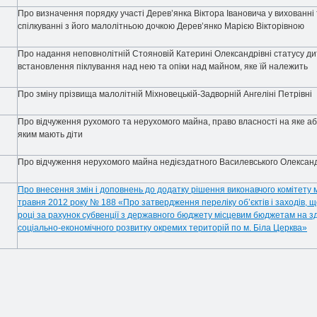
Про визначення порядку участі Дерев’янка Віктора Івановича у вихованні
спілкуванні з його малолітньою дочкою Дерев’янко Марією Вікторівною
Про надання неповнолітній Стояновій Катерині Олександрівні статусу ди
встановлення піклування над нею та опіки над майном, яке їй належить
Про зміну прізвища малолітній Міхновецькій-Задворній Ангеліні Петрівні
Про відчуження рухомого та нерухомого майна, право власності на яке а
яким мають діти
Про відчуження нерухомого майна недієздатного Василевського Олекса
Про внесення змін і доповнень до додатку рішення виконавчого комітету м
травня 2012 року № 188 «Про затвердження переліку об’єктів і заходів, 
році за рахунок субвенції з державного бюджету місцевим бюджетам на з
соціально-економічного розвитку окремих територій по м. Біла Церква»