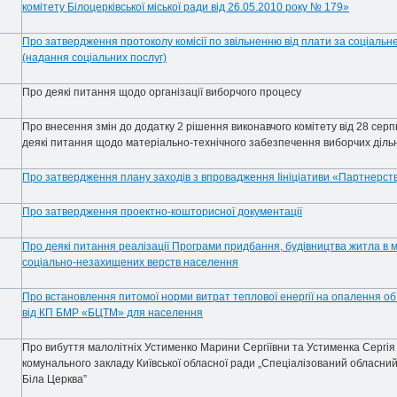
комітету Білоцерківської міської ради від 26.05.2010 року № 179»
Про затвердження протоколу комісії по звільненню від плати за соціальн
(надання соціальних послуг)
Про деякі питання щодо організації виборчого процесу
Про внесення змін до додатку 2 рішення виконавчого комітету від 28 се
деякі питання щодо матеріально-технічного забезпечення виборчих діль
Про затвердження плану заходів з впровадження Iініціативи «Партнерст
Про затвердження проектно-кошторисної документації
Про деякі питання реалізації Програми придбання, будівництва житла в 
соціально-незахищених верств населення
Про встановлення питомої норми витрат теплової енергії на опалення об
від КП БМР «БЦТМ» для населення
Про вибуття малолітніх Устименко Марини Сергіївни та Устименка Сергія
комунального закладу Київської обласної ради „Спеціалізований обласний
Біла Церква”