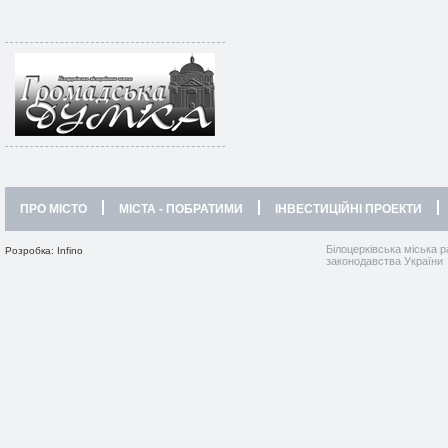
ПРО МІСТО
МІСТА - ПОБРАТИМИ
ІНВЕСТИЦІЙНІ ПРОЕКТИ
Білоцерківська міська р
Розробка: Infino
законодавства України