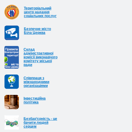
Територіальний
центр надання
соціальних послуг
Безпечне місто
Біла Церква
Cклад
адміністративної
комісії виконавчого
комітету міської
ради
Співпраця з
міжнародними
організаціями
Інвестиційна
політика
Безбар’єрність - це
бачити людей
серцем