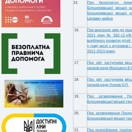
15.
Про безоплатну пере
Білоцерківської міської
Білоцерківської міської 
Церкви» майна
16.
Про внесення змін до рішен
2021 року № 582-12-VII
всебічного розвитку дітей
у тому числі з аутизмом і
2021-2023 роки»
17.
Про звіт заступника місь
органів ради Морського В.
18.
Про звіт заступника місь
органів ради Усенка О.П.
19.
Про затвердження Про
Білоцерківської міської те
20.
Про затвердження Програ
Білоцерківської міської т
21.
Про розроблення технічн