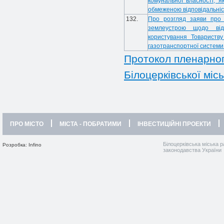
комунальної власності, я
обмеженою відповідальн
132.
Про розгляд заяви про 
землеустрою щодо від
користування Товариств
газотранспортної системи
Протокол пленарного
Білоцерківської місь
ПРО МІСТО
МІСТА - ПОБРАТИМИ
ІНВЕСТИЦІЙНІ ПРОЕКТИ
Білоцерківська міська р
Розробка: Infino
законодавства України