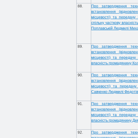
88.
Про затвердження техн
встановлення (відновле
місцевості) та передачу
спільну часткову власніс
Поплавській Людмилі Миха
89.
Про затвердження техн
встановлення (відновле
місцевості) та передачу
власність громадянину К
90.
Про затвердження техн
встановлення (відновле
місцевості) та передачу
Савченко Людмилі Федотів
91.
Про затвердження техн
встановлення (відновле
місцевості) та передачу
власність громадянину Де
92.
Про затвердження техн