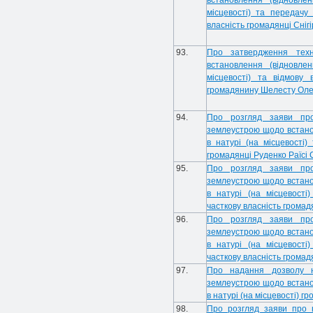
встановлення (відновле
місцевості) та передачу
власність громадянці Снігі
93.
Про затвердження техн
встановлення (відновле
місцевості) та відмову 
громадянину Шелесту Оле
94.
Про розгляд заяви про 
землеустрою щодо встано
в натурі (на місцевості)
громадянці Руденко Раїсі 
95.
Про розгляд заяви про 
землеустрою щодо встано
в натурі (на місцевості
часткову власність громад
96.
Про розгляд заяви про 
землеустрою щодо встано
в натурі (на місцевості
часткову власність громад
97.
Про надання дозволу на
землеустрою щодо встано
в натурі (на місцевості) 
98.
Про розгляд заяви про 