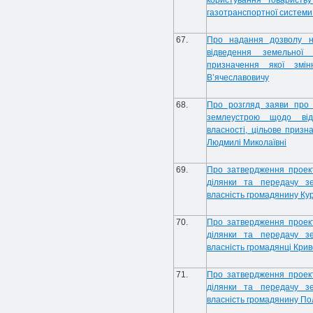
користування Товариств
газотранспортної системи
67.
Про надання дозволу н
відведення земельної 
призначення якої змі
В’ячеславовичу
68.
Про розгляд заяви про 
землеустрою щодо від
власності, цільове призн
Людмилі Миколаївні
69.
Про затвердження проек
ділянки та передачу зе
власність громадянину Ку
70.
Про затвердження проек
ділянки та передачу зе
власність громадянці Крив
71.
Про затвердження проек
ділянки та передачу зе
власність громадянину По