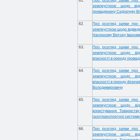
61.
Про розгляд заяви про 
землеустрою щодо від
громадянину Сидорчуку Ві
62.
Про розгляд заяви про 
землеустрою щодо відведе
Нагорному Віктору Іванов
63.
Про розгляд заяви про 
землеустрою щодо від
власності в оренду громад
64.
Про розгляд заяви про 
землеустрою щодо від
власності в оренду фізич
Володимировичу
65.
Про розгляд заяви про 
землеустрою щодо від
користування Товариств
газотранспортної системи
66.
Про розгляд заяви про 
землеустрою щодо від