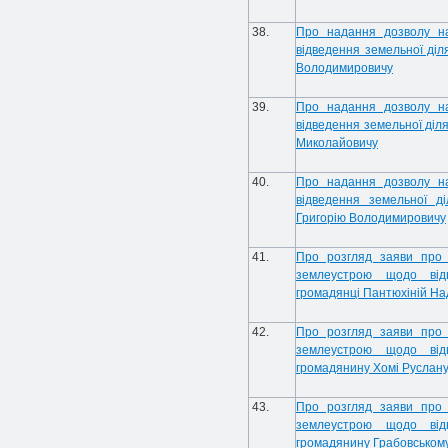
38.
Про надання дозволу н
відведення земельної діл
Володимировичу
39.
Про надання дозволу н
відведення земельної діл
Миколайовичу
40.
Про надання дозволу н
відведення земельної д
Григорію Володимировичу
41.
Про розгляд заяви про 
землеустрою щодо від
громадянці Пантюхіній Над
42.
Про розгляд заяви про 
землеустрою щодо від
громадянину Хомі Руслан
43.
Про розгляд заяви про 
землеустрою щодо від
громадянину Грабовському