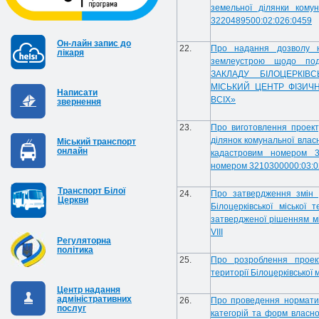
земельної ділянки кому
3220489500:02:026:0459
Он-лайн запис до
22.
Про надання дозволу на
лікаря
землеустрою щодо по
ЗАКЛАДУ БІЛОЦЕРКІВС
МІСЬКИЙ ЦЕНТР ФІЗИЧ
Написати
ВСІХ»
звернення
23.
Про виготовлення проек
ділянок комунальної влас
Міський транспорт
онлайн
кадастровим номером 3
номером 3210300000:03:0
Транспорт Білої
24.
Про затвердження змін 
Церкви
Білоцерківської міської
затвердженої рішенням мі
VIІI
Регуляторна
політика
25.
Про розроблення прое
території Білоцерківської 
Центр надання
адміністративних
26.
Про проведення норматив
послуг
категорій та форм власнос