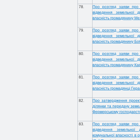
78.
Про розгляд заяви про
відведення земельної д
власність громадянину М
79.
Про розгляд заяви про
відведення земельної д
власність громадянину Бо
80.
Про розгляд заяви про
відведення земельної д
власність громадянину Ка
81.
Про розгляд заяви про
відведення земельної д
власність громадянці Гера
82.
Про затвердження проек
ділянки та передачу земе
Фермерському господарств
83.
Про розгляд заяви про
відведення земельної 
комунальної власності в 