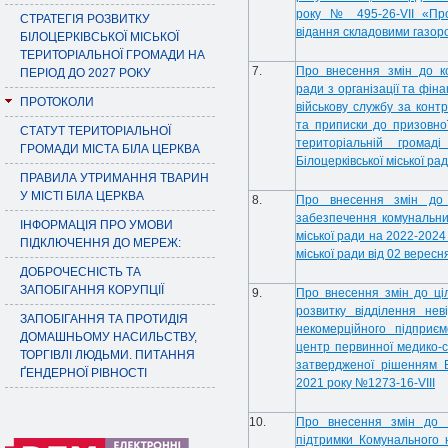
року № 495-26-VII «Про
СТРАТЕГІЯ РОЗВИТКУ
відання складовими газор
БІЛОЦЕРКІВСЬКОЇ МІСЬКОЇ
ТЕРИТОРІАЛЬНОЇ ГРОМАДИ НА
7.
Про внесення змін до ко
ПЕРІОД ДО 2027 РОКУ
ради з організації та фін
ПРОТОКОЛИ
військову службу за конт
та приписки до призовної
СТАТУТ ТЕРИТОРІАЛЬНОЇ
територіальній грома
ГРОМАДИ МІСТА БІЛА ЦЕРКВА
Білоцерківської міської ра
ПРАВИЛА УТРИМАННЯ ТВАРИН
У МІСТІ БІЛА ЦЕРКВА
8.
Про внесення змін до ц
забезпечення комунальних
ІНФОРМАЦІЯ ПРО УМОВИ
міської ради на 2022-2024
ПІДКЛЮЧЕННЯ ДО МЕРЕЖ:
міської ради від 02 вересн
ДОБРОЧЕСНІСТЬ ТА
ЗАПОБІГАННЯ КОРУПЦІЇ
9.
Про внесення змін до ці
розвитку відділення нев
ЗАПОБІГАННЯ ТА ПРОТИДІЯ
некомерційного підприєм
ДОМАШНЬОМУ НАСИЛЬСТВУ,
центр первинної медико-
ТОРГІВЛІ ЛЮДЬМИ. ПИТАННЯ
затвердженої рішенням Б
ҐЕНДЕРНОЇ РІВНОСТІ
2021 року №1273-16-VIII
10.
Про внесення змін до ц
підтримки Комунального н