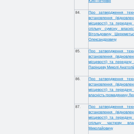
Юлії Петрівні
84.
Про затвердження техн
встановлення (відновле
місцевості) та передачу
спільну сумісну власн
Вітольдовичу, Шереметьє
Олександровичу
85.
Про затвердження техн
встановлення (відновле
місцевості) та передачу
Парінцеву Миколі Анатолі
86.
Про затвердження техн
встановлення (відновле
місцевості) та передачу
власність громадянину Ле
87.
Про затвердження техн
встановлення (відновле
місцевості) та передачу
спільну часткову вла
Миколайовичу