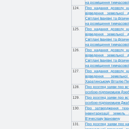
на розміщення тимчасової
124.
Про надання дозволу н
відведення земельної д
Світлані Іванівні та фізич
на розміщення тимчасової
125.
Про надання дозволу н
відведення земельної д
Світлані Іванівні та фізич
на розміщення тимчасової
126.
Про надання дозволу н
відведення земельної д
Світлані Іванівні та фізич
на розміщення тимчасової
127.
Про надання дозволу н
відведення земельно
Харатинському Віталію П
128.
Про розгляд заяви про вс
особою-підприємцем Дзюб
129.
Про розгляд заяви про вс
особою-підприємцем Джаб
130.
Про затвердження техн
інвентаризації земель
В’ячеславу Івановичу
131.
Про розгляд заяви про н