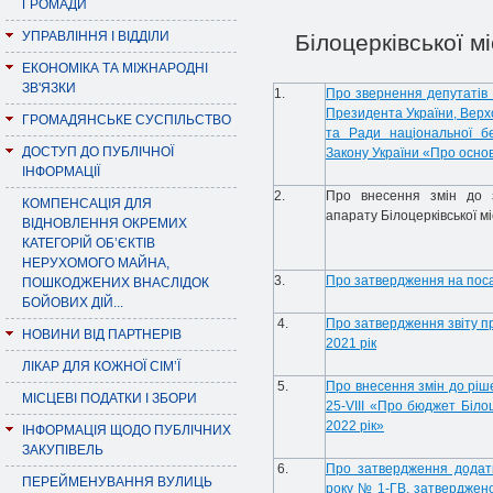
ГРОМАДИ
УПРАВЛІННЯ І ВІДДІЛИ
Білоцерківської м
ЕКОНОМІКА ТА МІЖНАРОДНІ
ЗВ'ЯЗКИ
1.
Про звернення депутатів Б
Президента України, Верхо
ГРОМАДЯНСЬКЕ СУСПІЛЬСТВО
та Ради національної б
ДОСТУП ДО ПУБЛІЧНОЇ
Закону України «Про осно
ІНФОРМАЦІЇ
2.
Про внесення змін до з
КОМПЕНСАЦІЯ ДЛЯ
апарату Білоцерківської мі
ВІДНОВЛЕННЯ ОКРЕМИХ
КАТЕГОРІЙ ОБ’ЄКТІВ
НЕРУХОМОГО МАЙНА,
3.
Про затвердження на посад
ПОШКОДЖЕНИХ ВНАСЛІДОК
БОЙОВИХ ДІЙ...
4.
Про затвердження звіту п
НОВИНИ ВІД ПАРТНЕРІВ
2021 рік
ЛІКАР ДЛЯ КОЖНОЇ СІМ’Ї
5.
Про внесення змін до ріш
МІСЦЕВІ ПОДАТКИ І ЗБОРИ
25-VІІІ «Про бюджет Білоц
2022 рік»
ІНФОРМАЦІЯ ЩОДО ПУБЛІЧНИХ
ЗАКУПІВЕЛЬ
6.
Про затвердження додатк
ПЕРЕЙМЕНУВАННЯ ВУЛИЦЬ
року № 1-ГВ, затверджено