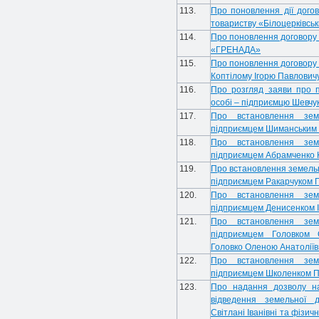
113.
Про поновлення дії дого
товариству «Білоцерківсь
114.
Про поновлення договору 
«ГРЕНАДА»
115.
Про поновлення договору 
Коптілому Ігорю Павлович
116.
Про розгляд заяви про п
особі – підприємцю Шевчу
117.
Про встановлення зем
підприємцем Шиманським
118.
Про встановлення зем
підприємцем Абрамченко 
119.
Про встановлення земельн
підприємцем Ракарчуком 
120.
Про встановлення зем
підприємцем Денисенком 
121.
Про встановлення зем
підприємцем Головком 
Головко Оленою Анатолії
122.
Про встановлення зем
підприємцем Школенком 
123.
Про надання дозволу н
відведення земельної д
Світлані Іванівні та фізич