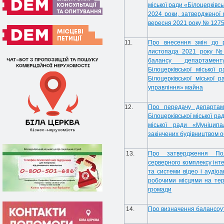
міської ради «Білоцерківс
2024 роки, затвердженої 
вересня 2021 року № 1275-
11.
Про внесення змін до рі
листопада 2021 року № 
балансу департамент
Білоцерківської міської
Білоцерківської міської
управління» майна
12.
Про передачу департаме
Білоцерківської міської р
міської ради «Муніципа
закінчених будівництвом об
13.
Про затвердження Пол
серверного комплексу інт
та системи відео і аудіо
робочими місцями на тери
громади
14.
Про визначення балансоу