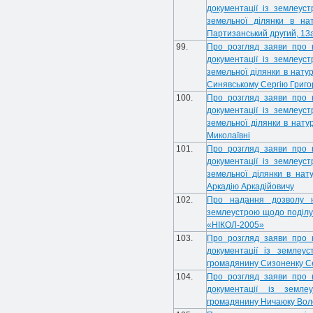
документації із землеус
земельної ділянки в нат
Партизанський другий, 13
99.
Про розгляд заяви про 
документації із землеус
земельної ділянки в натур
Синявському Сергію Григо
100.
Про розгляд заяви про 
документації із землеус
земельної ділянки в натур
Миколаївні
101.
Про розгляд заяви про 
документації із землеус
земельної ділянки в нат
Аркадію Аркадійовичу
102.
Про надання дозволу на
землеустрою щодо поділу
«НІКОЛ-2005»
103.
Про розгляд заяви про 
документації із землеу
громадянину Сизоненку С
104.
Про розгляд заяви про 
документації із земл
громадянину Ничаюку Во