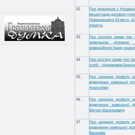
32.
Про укладення з Управлін
міської ради договору суп
Леваневського,53,місто Б
область
33.
Про розгляд заяви про 
земельною ділянкою Бі
комерційного банку соці
34.
Про розгляд заяви про пр
особі – підприємцю Берез
35.
Про надання дозволу н
відведення земельної діл
Анатоліївні
36.
Про надання дозволу н
відведення земельної д
Віктору Васильовичу
37.
Про надання дозволу н
відведення земельної діл
Василівні