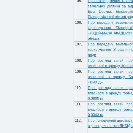
105.
Про затвердження технічн
земельної ділянки за ад
Біла Церква, Білоцеркі
Білоцерківської міської р
106.
Про передачу земельної 
користування Білоцеркі
«ЛІЦЕЙ-МАЛА АКАДЕМІЯ НА
області
107.
Про передачу земельної 
користування Управлінню 
ради
108.
Про розгляд заяви про 
власності в оренду фізичн
109.
Про розгляд заяви про 
власності в оренду Бла
«ВИХІД»
110.
Про розгляд заяви про 
власності в оренду гром
0,0800 га
111.
Про розгляд заяви про 
власності в оренду гром
0,0343 га
112.
Про поновлення договору
відповідальністю «ЛИБІДЬ