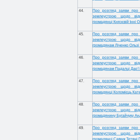
44.
Про розгляд заяви про 
землеустрою щодо від
громадянці Князєвій Інні О
45.
Про розгляд заяви про 
землеустрою щодо від
громадянам Ліченко Ользі 
46.
Про розгляд заяви про 
землеустрою щодо від
громадянам Падалці Дар’ї 
47.
Про розгляд заяви про 
землеустрою щодо від
громадянці Коломієць Кате
48.
Про розгляд заяви про 
землеустрою щодо від
громадянину Бугайчуку Ан
49.
Про розгляд заяви про 
землеустрою щодо від
громадянці Савчук Тетяні 