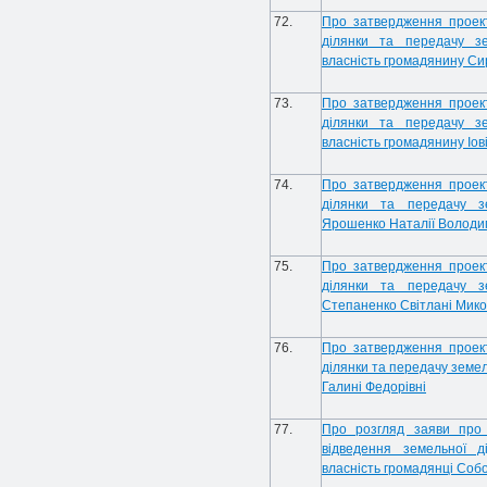
72.
Про затвердження проек
ділянки та передачу зе
власність громадянину Си
73.
Про затвердження проек
ділянки та передачу зе
власність громадянину Іов
74.
Про затвердження проек
ділянки та передачу зе
Ярошенко Наталії Володи
75.
Про затвердження проек
ділянки та передачу зе
Степаненко Світлані Мико
76.
Про затвердження проек
ділянки та передачу земел
Галині Федорівні
77.
Про розгляд заяви про
відведення земельної д
власність громадянці Собо