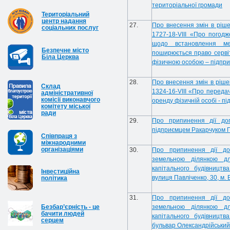
територіальної громади
Територіальний
центр надання
27.
Про внесення змін в ріше
соціальних послуг
1727-18-VIII «Про погодж
щодо встановлення ме
Безпечне місто
поширюється право сервіт
Біла Церква
фізичною особою – підпр
28.
Про внесення змін в ріше
Cклад
1324-16-VIII «Про переда
адміністративної
комісії виконавчого
оренду фізичній особі - п
комітету міської
ради
29.
Про припинення дії до
підприємцем Ракарчуком 
Співпраця з
міжнародними
організаціями
30.
Про припинення дії до
земельною ділянкою дл
капітального будівництв
Інвестиційна
вулиця Павліченко, 30, м. 
політика
31.
Про припинення дії до
Безбар’єрність - це
земельною ділянкою дл
бачити людей
капітального будівництв
серцем
бульвар Олександрійський, 