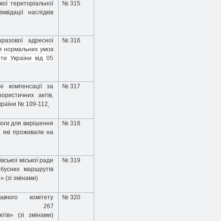
кої
територіальної
№ 315
відації наслідків
разової адресної
№ 316
я нормальних умов
оти України від 05
і компенсації за
№ 317
ористичних актів,
країни № 109-112
моги для вирішення
№ 318
, які проживали на
вської міської ради
№ 319
бусних маршрутів
» (зі змінами)
чого комітету
№ 320
2021року№
267
ктів» (зі змінами)