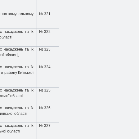
ання комунальному
№ 321
х насаджень та їх
№ 322
 області
х насаджень та їх
№ 323
ої області
х насаджень та їх
№ 324
го району Київської
х насаджень та їх
№ 325
вської області
х насаджень та їх
№ 326
иївської області
х насаджень та їх
№ 327
ької області