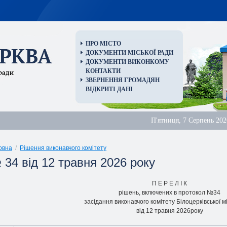
ПРО МІСТО
ДОКУМЕНТИ МІСЬКОЇ РАДИ
ДОКУМЕНТИ ВИКОНКОМУ
КОНТАКТИ
ЗВЕРНЕННЯ ГРОМАДЯН
ВІДКРИТІ ДАНІ
П'ятниця, 7 Серпень 202
овна
/
Рішення виконавчого комітету
 34 від 12 травня 2026 року
П Е Р Е Л I К
piшень, включених в протокол №34
засідання виконавчого комітету Білоцерківської м
від 12 травня 2026року