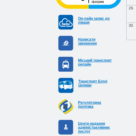
29.
Он-лайн запис до
лікаря
30.
Написати
звернення
Міський транспорт
онлайн
Транспорт Білої
Церкви
Регуляторна
політика
Центр надання
адміністративних
послуг