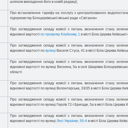
шляхом викладення його в новій редакції
Про встановлення тарифу на послугу з централізованого водопостач
підприємству Білоцерківської міської ради «Світанок»
Про затвердження складу комісії з питань визначення стану зелени
відновної вартості
по провулку Клубному, 1
в місті Біла Церква Київської
Про затвердження складу комісії з питань визначення стану зелени
відновної вартості по
вулиці
Василя Стуса, 41 в місті Біла Церква Київськ
Про затвердження складу комісії з питань визначення стану зелени
відновної вартості по вулиці Весняна, 5а в селі Шкарівка Білоцерківсько
області
Про затвердження складу комісії з питань визначення стану зелени
відновної вартості по вулиці Волонтерська, 33/35 в місті Біла Церква Киї
Про затвердження складу комісії з питань визначення стану зелени
відновної вартості по вулиці Героїв 72-ї Бригади, 5а в місті Біла Церква К
Про затвердження складу комісії з питань визначення стану зелени
відновної вартості по вулиці
Лесі Українки, 50-А
в місті Біла Церква Київс