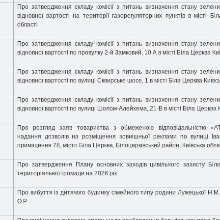
Про затвердження складу комісії з питань визначення стану зелени
відновної вартості на території газорегуляторних пунктів в місті Біл
області
Про затвердження складу комісії з питань визначення стану зелени
відновної вартості по провулку 2-й Замковий, 10 А в місті Біла Церква Киї
Про затвердження складу комісії з питань визначення стану зелени
відновної вартості по вулиці Сквирське шосе, 1 в місті Біла Церква Київсь
Про затвердження складу комісії з питань визначення стану зелени
відновної вартості по вулиці Шолом-Алейхема, 21-В в місті Біла Церква К
Про розгляд заяв товариства з обмеженою відповідальністю «
надання дозволів на розміщення зовнішньої реклами по вулиці Іва
приміщення 78, місто Біла Церква, Білоцерківський район, Київська обл
Про затвердження Плану основних заходів цивільного захисту Білоц
територіальної громади на 2026 рік
Про вибуття із дитячого будинку сімейного типу родини Лужецької Н.М
О.Р.