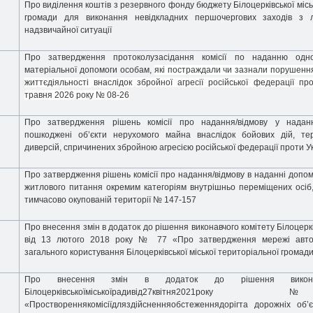
Про виділення коштів з резервного фонду бюджету Білоцерківської місь
громади для виконання невідкладних першочергових заходів з лік
надзвичайної ситуації
Про затвердження протоколузасідання комісії по наданню одно
матеріальної допомоги особам,
які постраждали чи зазнали порушенн
життєдіяльності внаслідок збройної агресії російської федерації пр
травня 2026 року № 08-26
Про затвердження рішень комісії про надання/відмову у наданн
пошкоджені об’єкти нерухомого майна внаслідок бойових дій, тер
диверсій, спричинених збройною агресією російської федерації проти У
Про затвердження рішень комісії про надання/відмову в наданні допо
житлового питання окремим категоріям внутрішньо переміщених осіб
тимчасово окупованій території № 147-157
Про внесення змін в додаток до рішення виконавчого комітету Білоцеркі
від 13 лютого 2018 року № 77 «Про затвердження мережі авто
загального користування Білоцерківської міської територіальної громади
Про внесення змін в додаток до рішення виконав
Білоцерківськоїміськоїрадивід27квітня
«Проствореннякомісіїдляздійсненняобстеженнядорігта дорожніх об’є