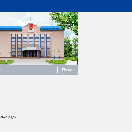
6
іськоїради