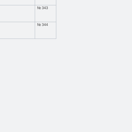
№ 343
№ 344