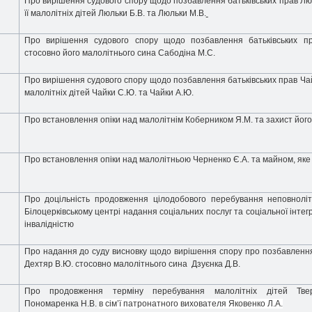
Про вирішення судового спору щодо позбавлення батьківських прав
Лю
її малолітніх дітей Люльки Б.В. та Люльки М.В.
Про вирішення судового спору щодо позбавлення батьківських 
стосовно
його малолітнього сина Сабодіна М.С.
Про вирішення судового спору щодо позбавлення батьківських прав
Ча
малолітніх дітей Чайки С.Ю. та Чайки А.Ю.
Про встановлення опіки над малолітнім Коберником Я.М. та захист йог
Про встановлення опіки над малолітньою Черненко Є.А. та майном, яке
Про доцільність продовження цілодобового перебування неповноліт
Білоцерківському центрі надання соціальних послуг та соціальної інтегра
інвалідністю
Про надання до суду висновку щодо вирішення спору про позбавлення
Дехтяр В.Ю. стосовно малолітнього сина
Дзуєнка Д.В.
Про продовження терміну перебування малолітніх дітей Твер
Пономаренка Н.В.
в сім’ї патронатного вихователя Яковенко Л.А.