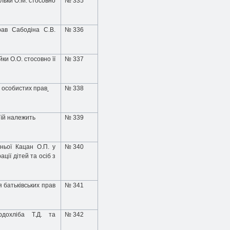
льки О.М. стосовно
№ 335
прав
Сабодіна С.В.
№ 336
йки О.О.
стосовно її
№ 337
о особистих прав
№ 338
 їй належить
№ 339
ньої Кацан О.П. у
№ 340
ції дітей та осіб з
 батьківських прав
№ 341
дохліба Т.Д. та
№ 342