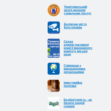
Територіальний
центр надання
соціальних послуг
Безпечне місто
Біла Церква
Cклад
адміністративної
комісії виконавчого
комітету міської
ради
Співпраця з
міжнародними
організаціями
Інвестиційна
політика
Безбар’єрність - це
бачити людей
серцем