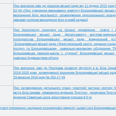
Про внесення змін
до рішення міської ради від 11 грудня 2015 року
02-
VII
«Про утворення виконавчого комітету Білоцерківської міської 
визначення його чисельності, затвердження персонального складу
змінами) шляхом викладення його в новій редакції
Про безоплатну передачу на баланс управлінню освіти і 
Білоцерківської міської ради, Департаменту житлово-комунал
господарства Білоцерківської міської ради, Комунальній уст
Білоцерківської міської ради «Територіальний центр надання соціа
послуг» та Білоцерківському навчально-виховному об'єднанню "
Білоцерківська гімназія-школа 1 ступеня" Білоцерківської міської
закінчені будівництвом об'єкти
Про внесення змін до
Програми розвитку футболу в м. Біла Церк
2016-2020 роки, затвердженої рішенням Білоцерківської міської рад
29 вересня 2016 року № 293-17-VII
Про затвердження детального плану території частини сектору
міста Біла Церква, обмеженого вулицею Толстого, провулком Толсто
вулицею Сквирське шосе
орієнтовною площею 6,0 га
токол пленарного засідання позачергової сімдесят сьомої сесії Білоцерківської