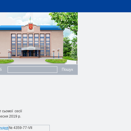
6
т
сьомої
сесії
есня 2019 р.
рудня
№ 4359-77-
VII