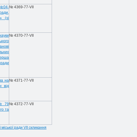
 №04-
№ 436
9
-77-VII
ради,
» (зі
науки
№ 43
7
0-77-VII
ьного
анові
льних
Перша
 ради
ва на
№ 43
71
-77-VII
и від
 № 79
№ 43
72
-77-VII
го та
 міської ради VII скликання