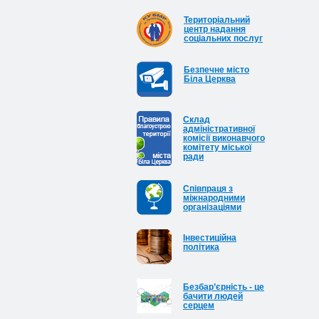
Територіальний
центр надання
соціальних послуг
Безпечне місто
Біла Церква
Cклад
адміністративної
комісії виконавчого
комітету міської
ради
Співпраця з
міжнародними
організаціями
Інвестиційна
політика
Безбар’єрність - це
бачити людей
серцем