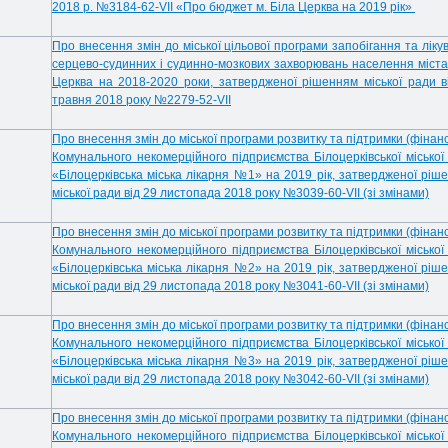
2018 р. №3184-62-
VII
«Про бюджет м. Біла Церква на 2019 рік»
Про внесення змін до
міської цільової програми запобігання та ліку
серцево-судинних і судинно-мозкових захворювань населення міст
Церква на 2018-2020 роки, затвердженої рішенням міської ради в
травня 2018 року №2279-52-
VII
Про внесення змін до міської програми розвитку та підтримки (фінанс
Комунального некомерційного підприємства Білоцерківської міської
«Білоцерківська міська лікарня №1» на 2019 рік, затвердженої ріш
міської ради від 29 листопада 2018 року №3039-60-
VII
(зі змінами)
Про внесення змін до міської програми розвитку та підтримки (фінанс
Комунального некомерційного підприємства Білоцерківської міської
«Білоцерківська міська лікарня №2» на 2019 рік, затвердженої ріш
міської ради від 29 листопада 2018 року №3041-60-
VII
(зі змінами)
Про внесення змін до міської програми розвитку та підтримки (фінанс
Комунального некомерційного підприємства Білоцерківської міської
«Білоцерківська міська лікарня №3» на 2019 рік, затвердженої ріш
міської ради від 29 листопада 2018 року №3042-60-
VII
(зі змінами)
Про внесення змін до міської програми розвитку та підтримки (фінанс
Комунального некомерційного підприємства Білоцерківської міської