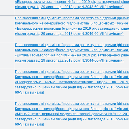
«Білоцерківська міська лікарня №4» на 2019 рік, затвердженої ріш
міської ради від 29 листопада 2018 року №3043-60-
VII
(зі змінами)
Про внесення змін до міської програми розвитку та підтримки (фінанс
Комунального некомерційного підприємства Білоцерківської міської
«Білоцерківський пологовий будинок» на 2019 рік, затвердженої ріш
міської ради від 29 листопада 2018 року №
3046-60-
VII
(зі змінами)
Про внесення змін до міської програми розвитку та підтримки (фінанс
Комунального некомерційного підприємства Білоцерківської міської
«Дитяча стоматологічна поліклініка» на 2019 рік, затвердженої ріш
міської ради від 29 листопада 2018 року №3044-60-VII (зі змінами)
Про внесення змін до міської програми розвитку та підтримки (фінанс
Комунального некомерційного підприємства Білоцерківської міської
«Білоцерківське міське патологоанатомічне бюро» на 2019
затвердженої рішенням міської ради від 29 листопада 2018 року №
60-
VII
(зі змінами)
Про внесення змін до міської програми розвитку та підтримки (фінанс
Комунального некомерційного підприємства Білоцерківської міської
«Міський центр первинної медико-санітарної допомоги №2» на 2019
затвердженої рішенням міської ради від 29 листопада 2018 року №
60-
VII
(зі змінами)