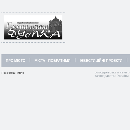
ПРО МІСТО
МІСТА - ПОБРАТИМИ
ІНВЕСТИЦІЙНІ ПРОЕКТИ
Білоцерківська міська р
Розробка: Infino
законодавства України