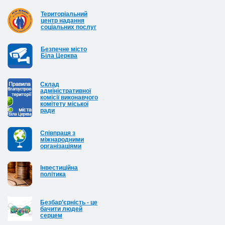
Територіальний
центр надання
соціальних послуг
Безпечне місто
Біла Церква
Cклад
адміністративної
комісії виконавчого
комітету міської
ради
Співпраця з
міжнародними
організаціями
Інвестиційна
політика
Безбар’єрність - це
бачити людей
серцем