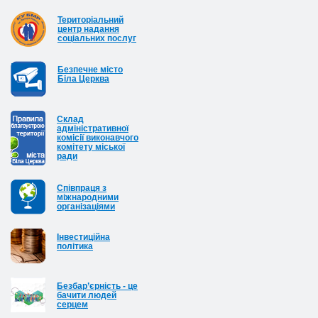
Територіальний
центр надання
соціальних послуг
Безпечне місто
Біла Церква
Cклад
адміністративної
комісії виконавчого
комітету міської
ради
Співпраця з
міжнародними
організаціями
Інвестиційна
політика
Безбар’єрність - це
бачити людей
серцем