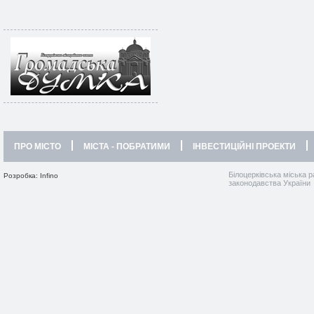
ПРО МІСТО
МІСТА - ПОБРАТИМИ
ІНВЕСТИЦІЙНІ ПРОЕКТИ
Білоцерківська міська р
Розробка: Infino
законодавства України