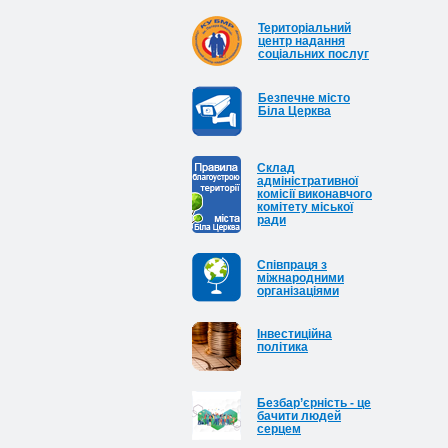
Територіальний
центр надання
соціальних послуг
Безпечне місто
Біла Церква
Cклад
адміністративної
комісії виконавчого
комітету міської
ради
Співпраця з
міжнародними
організаціями
Інвестиційна
політика
Безбар’єрність - це
бачити людей
серцем