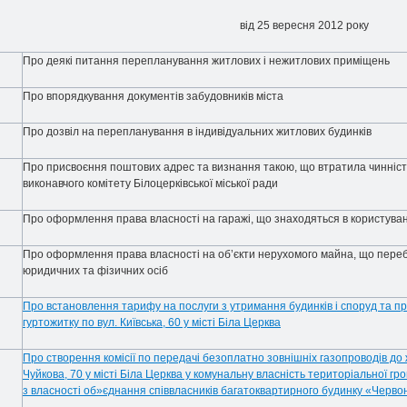
від 25 вересня 2012 pоку
Про деякі питання перепланування житлових і нежитлових приміщень
Про впорядкування документів забудовників міста
Про дозвіл на перепланування в індивідуальних житлових будинків
Про присвоєння поштових адрес та визнання такою, що втратила чинніс
виконавчого комітету Білоцерківської міської ради
Про оформлення права власності на гаражі, що знаходяться в користуван
Про оформлення права власності на об’єкти нерухомого майна, що переб
юридичних та фізичних осіб
Про встановлення тарифу на послуги з утримання будинків і споруд та пр
гуртожитку по вул. Київська, 60 у місті Біла Церква
Про створення комісії по передачі безоплатно зовнішніх газопроводів до 
Чуйкова, 70 у місті Біла Церква у комунальну власність територіальної гр
з власності об»єднання співвласників багатоквартирного будинку «Червон