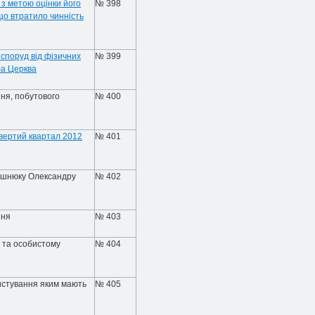
 з метою оцінки його
№ 398
що втратило чинність
споруд від фізичних
№ 399
ла Церква
ння, побутового
№ 400
твертий квартал 2012
№ 401
тушнюку Олександру
№ 402
ння
№ 403
 та особистому
№ 404
ристування яким мають
№ 405