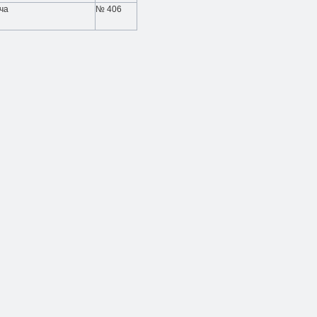
ча
№ 406