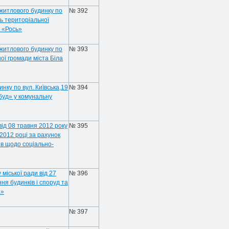
 житлового будинку по
№ 392
ть територіальної
у «Рось»
 житлового будинку по
№ 393
ної громади міста Біла
ку по вул. Київська,19
№ 394
дбуд» у комунальну
від 08 травня 2012 року
№ 395
2012 році за рахунок
ів щодо соціально-
міської ради від 27
№ 396
я будинків і споруд та
а»
№ 397