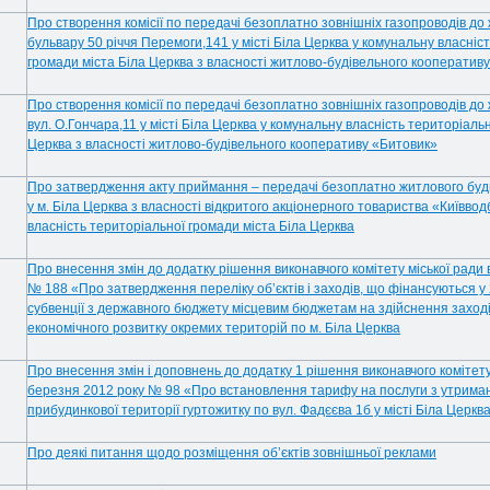
Про створення комісії по передачі безоплатно зовнішніх газопроводів до
бульвару 50 річчя Перемоги,141 у місті Біла Церква у комунальну власніс
громади міста Біла Церква з власності житлово-будівельного кооператив
Про створення комісії по передачі безоплатно зовнішніх газопроводів до
вул. О.Гончара,11 у місті Біла Церква у комунальну власність територіаль
Церква з власності житлово-будівельного кооперативу «Битовик»
Про затвердження акту приймання – передачі безоплатно житлового будин
у м. Біла Церква з власності відкритого акціонерного товариства «Київво
власність територіальної громади міста Біла Церква
Про внесення змін до додатку рішення виконавчого комітету міської ради 
№ 188 «Про затвердження переліку об’єктів і заходів, що фінансуються у 
субвенції з державного бюджету місцевим бюджетам на здійснення заход
економічного розвитку окремих територій по м. Біла Церква
Про внесення змін і доповнень до додатку 1 рішення виконавчого комітету 
березня 2012 року № 98 «Про встановлення тарифу на послуги з утриманн
прибудинкової території гуртожитку по вул. Фадєєва 1б у місті Біла Церкв
Про деякі питання щодо розміщення об’єктів зовнішньої реклами