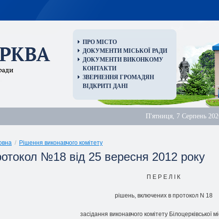
ПРО МІСТО
ДОКУМЕНТИ МІСЬКОЇ РАДИ
ДОКУМЕНТИ ВИКОНКОМУ
КОНТАКТИ
ЗВЕРНЕННЯ ГРОМАДЯН
ВІДКРИТІ ДАНІ
П'ятниця, 7 Серпень 202
овна
/
Рішення виконавчого комітету
ротокол №18 від 25 вересня 2012 року
П Е Р Е Л I К
piшень, включених в пpотокол N 18
засiдання виконавчого комітету Білоцерківської мi