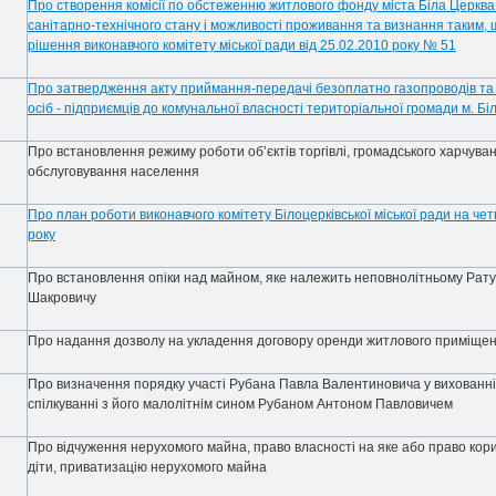
Про створення комісії по обстеженню житлового фонду міста Біла Церква
санітарно-технічного стану і можливості проживання та визнання таким, 
рішення виконавчого комітету міської ради від 25.02.2010 року № 51
Про затвердження акту приймання-передачі безоплатно газопроводів та 
осіб - підприємців до комунальної власності територіальної громади м. Бі
Про встановлення режиму роботи об’єктів торгівлі, громадського харчува
обслуговування населення
Пpо план pоботи виконавчого комітету Бiлоцеpкiвської міської pади на че
pоку
Про встановлення опіки над майном, яке належить неповнолітньому Ра
Шакровичу
Про надання дозволу на укладення договору оренди житлового приміще
Про визначення порядку участі Рубана Павла Валентиновича у вихованні
спілкуванні з його малолітнім сином Рубаном Антоном Павловичем
Про відчуження нерухомого майна, право власності на яке або право ко
діти, приватизацію нерухомого майна