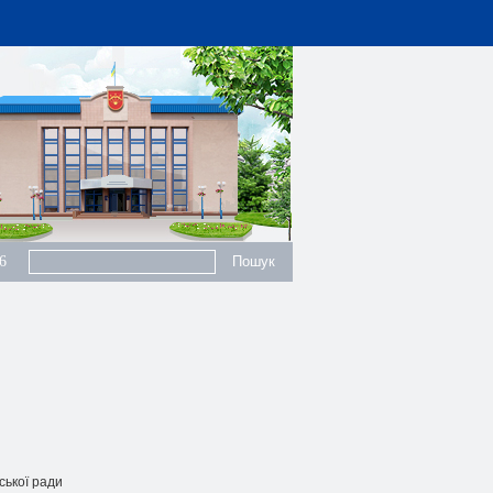
6
ської pади