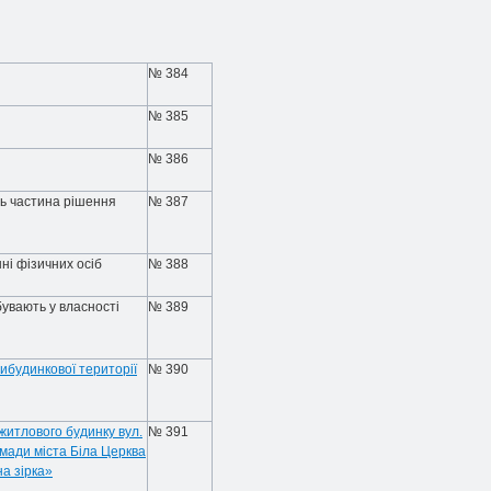
№ 384
№ 385
№ 386
ть частина рішення
№ 387
ні фізичних осіб
№ 388
увають у власності
№ 389
ибудинкової території
№ 390
житлового будинку вул.
№ 391
омади міста Біла Церква
а зірка»