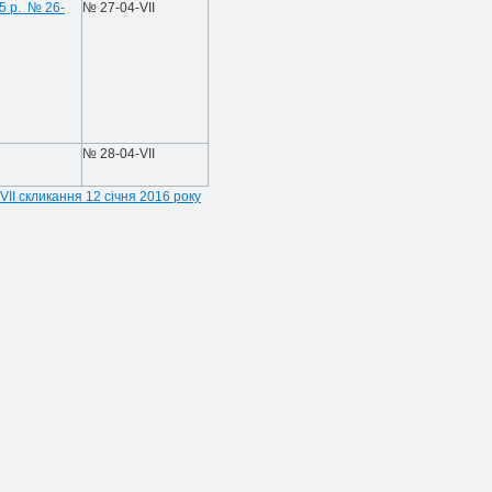
5 р. № 26-
№ 27-04-VIІ
№ 28
-
04
-
VI
І
VII скликання 12 січня 2016 року