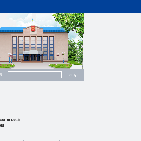
6
ертої сесії
ння