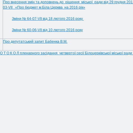
Про внесення змін та доповнень до рішення міської ради від 29 грудня 201
03-VIІ «Про бюджет м.Біла Церква на 2016 рік»
Зміни № 64-07-VIІ від 18 лютого 2016 року
Зміни № 60-06-VIІ від 10 лютого 2016 року
Про депутатський запит Бабенка В.М.
О Т О К О Л пленарного засідання четвертої сесії Білоцерківської міської ради 