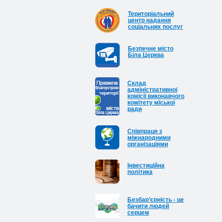
Територіальний
центр надання
соціальних послуг
Безпечне місто
Біла Церква
Cклад
адміністративної
комісії виконавчого
комітету міської
ради
Співпраця з
міжнародними
організаціями
Інвестиційна
політика
Безбар’єрність - це
бачити людей
серцем