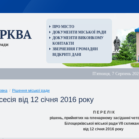
ПРО МІСТО
ДОКУМЕНТИ МІСЬКОЇ РАДИ
ДОКУМЕНТИ ВИКОНКОМУ
КОНТАКТИ
ЗВЕРНЕННЯ ГРОМАДЯН
ВІДКРИТІ ДАНІ
П'ятниця, 7 Серпень 202
овна
/
Рішення міської ради
сесія від 12 січня 2016 року
П Е Р Е Л І К
рішень, прийнятих на пленарному засіданні четв
Білоцерківської міської ради VIІ склика
від 12 січня 2016 року