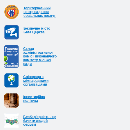
Територіальний
центр надання
соціальних послуг
Безпечне місто
Біла Церква
Cклад
адміністративної
комісії виконавчого
комітету міської
ради
Співпраця з
міжнародними
організаціями
Інвестиційна
політика
Безбар’єрність - це
бачити людей
серцем