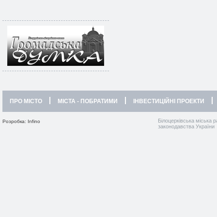
ПРО МІСТО
МІСТА - ПОБРАТИМИ
ІНВЕСТИЦІЙНІ ПРОЕКТИ
Білоцерківська міська р
Розробка: Infino
законодавства України