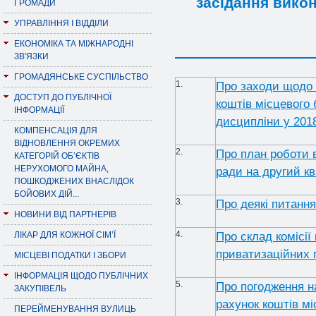
засідання викон
ГРОМАДИ
УПРАВЛІННЯ І ВІДДІЛИ
ЕКОНОМІКА ТА МІЖНАРОДНІ
ЗВ'ЯЗКИ
ГРОМАДЯНСЬКЕ СУСПІЛЬСТВО
1.
Про заходи щодо 
ДОСТУП ДО ПУБЛІЧНОЇ
коштів місцевого
ІНФОРМАЦІЇ
дисципліни у 2018
КОМПЕНСАЦІЯ ДЛЯ
ВІДНОВЛЕННЯ ОКРЕМИХ
2.
Пpо план pоботи в
КАТЕГОРІЙ ОБ’ЄКТІВ
НЕРУХОМОГО МАЙНА,
pади на другий кв
ПОШКОДЖЕНИХ ВНАСЛІДОК
БОЙОВИХ ДІЙ...
3.
Про деякі питання
НОВИНИ ВІД ПАРТНЕРІВ
4.
ЛІКАР ДЛЯ КОЖНОЇ СІМ’Ї
Про склад комісії
приватизаційних п
МІСЦЕВІ ПОДАТКИ І ЗБОРИ
ІНФОРМАЦІЯ ЩОДО ПУБЛІЧНИХ
5.
Про погодження н
ЗАКУПІВЕЛЬ
рахунок коштів м
ПЕРЕЙМЕНУВАННЯ ВУЛИЦЬ