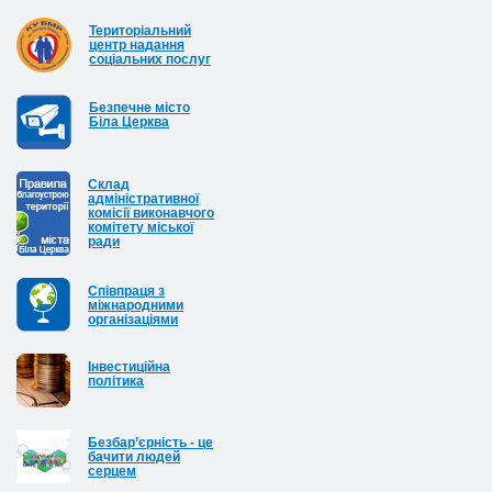
Територіальний
центр надання
соціальних послуг
Безпечне місто
Біла Церква
Cклад
адміністративної
комісії виконавчого
комітету міської
ради
Співпраця з
міжнародними
організаціями
Інвестиційна
політика
Безбар’єрність - це
бачити людей
серцем