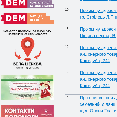
10.
Про зміну адреси 
гр. Стрілець Л.Г. 
11.
Про зміну адреси 
Піщана перша, 89
12.
Про зміну адреси 
акціонерного това
Кожедуба, 244
13.
Про зміну адреси 
акціонерного това
Кожедуба, 244
14.
Про присвоєння а
земельній ділянці
вул. Олени Теліги