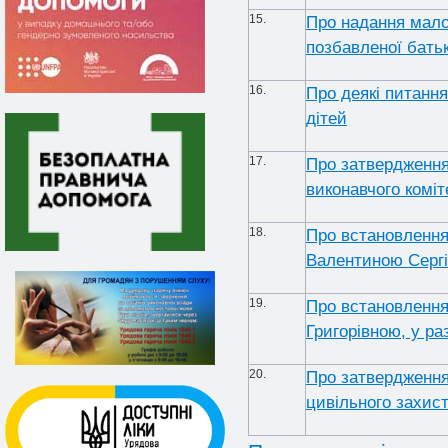
15.
Про надання малол
позбавленої батьк
16.
Про деякі питанн
дітей
17.
Про затвердження
виконавчого коміт
18.
Про встановлення
Валентиною Сергії
19.
Про встановлення
Григорівною, у ра
20.
Про затвердження 
цивільного захис