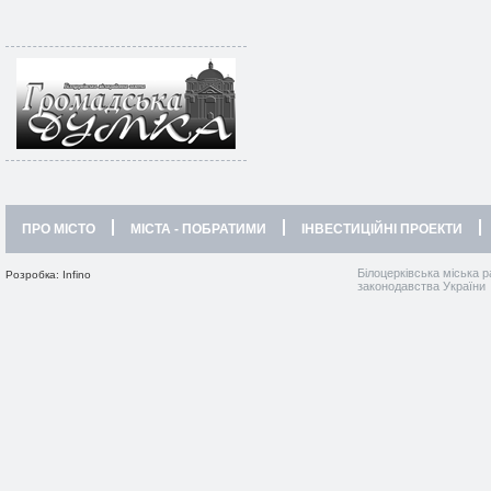
ПРО МІСТО
МІСТА - ПОБРАТИМИ
ІНВЕСТИЦІЙНІ ПРОЕКТИ
Білоцерківська міська р
Розробка: Infino
законодавства України