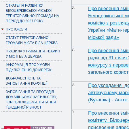
СТРАТЕГІЯ РОЗВИТКУ
6.
Про внесення змін
БІЛОЦЕРКІВСЬКОЇ МІСЬКОЇ
Білоцерківської м
ТЕРИТОРІАЛЬНОЇ ГРОМАДИ НА
ПЕРІОД ДО 2027 РОКУ
комісію з розгля
ПРОТОКОЛИ
України «Мати-гер
міської ради»
СТАТУТ ТЕРИТОРІАЛЬНОЇ
ГРОМАДИ МІСТА БІЛА ЦЕРКВА
7.
Про внесення змін
ПРАВИЛА УТРИМАННЯ ТВАРИН
У МІСТІ БІЛА ЦЕРКВА
ради від 31 січня
конкурсу з перев
ІНФОРМАЦІЯ ПРО УМОВИ
ПІДКЛЮЧЕННЯ ДО МЕРЕЖ:
загального корист
ДОБРОЧЕСНІСТЬ ТА
ЗАПОБІГАННЯ КОРУПЦІЇ
8.
Про укладання до
ЗАПОБІГАННЯ ТА ПРОТИДІЯ
автобусному марш
ДОМАШНЬОМУ НАСИЛЬСТВУ,
(Бугаївка) - Автос
ТОРГІВЛІ ЛЮДЬМИ. ПИТАННЯ
ҐЕНДЕРНОЇ РІВНОСТІ
9.
Про внесення змін
комітету Білоцерк
присвоєння адрес