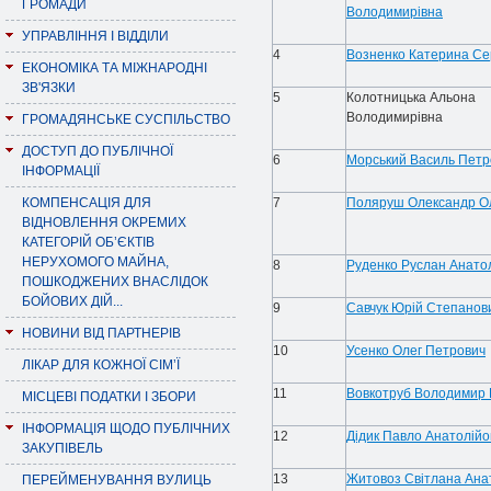
ГРОМАДИ
Володимирівна
УПРАВЛІННЯ І ВІДДІЛИ
4
Возненко
Катерина Сер
ЕКОНОМІКА ТА МІЖНАРОДНІ
ЗВ'ЯЗКИ
5
Колотницька Альона
Володимирівна
ГРОМАДЯНСЬКЕ СУСПІЛЬСТВО
ДОСТУП ДО ПУБЛІЧНОЇ
6
Морський
Василь Петр
ІНФОРМАЦІЇ
КОМПЕНСАЦІЯ ДЛЯ
7
Поляруш Олександр Ол
ВІДНОВЛЕННЯ ОКРЕМИХ
КАТЕГОРІЙ ОБ’ЄКТІВ
НЕРУХОМОГО МАЙНА,
8
Руденко
Руслан Анато
ПОШКОДЖЕНИХ ВНАСЛІДОК
БОЙОВИХ ДІЙ...
9
Савчук
Юрій Степанов
НОВИНИ ВІД ПАРТНЕРІВ
10
Усенко
Олег Петрович
ЛІКАР ДЛЯ КОЖНОЇ СІМ’Ї
11
Вовкотруб Володимир 
МІСЦЕВІ ПОДАТКИ І ЗБОРИ
ІНФОРМАЦІЯ ЩОДО ПУБЛІЧНИХ
12
Дідик
Павло Анатолійо
ЗАКУПІВЕЛЬ
13
Житовоз
Світлана Ана
ПЕРЕЙМЕНУВАННЯ ВУЛИЦЬ