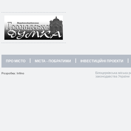
ПРО МІСТО
МІСТА - ПОБРАТИМИ
ІНВЕСТИЦІЙНІ ПРОЕКТИ
Білоцерківська міська р
Розробка: Infino
законодавства України