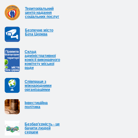
Територіальний
центр надання
соціальних послуг
Безпечне місто
Біла Церква
Cклад
адміністративної
комісії виконавчого
комітету міської
ради
Співпраця з
міжнародними
організаціями
Інвестиційна
політика
Безбар’єрність - це
бачити людей
серцем