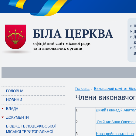
П
Д
В
Головна
/
Виконавчий комітет Біло
ГОЛОВНА
Члени виконавчог
НОВИНИ
ВЛАДА
1
Дикий
Геннадій Анатол
ДОКУМЕНТИ
2
Олійник
Анна Олексан
БЮДЖЕТ БІЛОЦЕРКІВСЬКОЇ
МІСЬКОЇ ТЕРИТОРІАЛЬНОЇ
3
Новогребельська
Інна