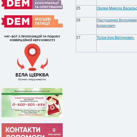
25
Орлюк
Микола Василь
26
Пастушенко
Володими
Борисович
27
Толок Ігор Вікторович