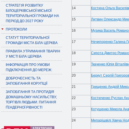
СТРАТЕГІЯ РОЗВИТКУ
14
Костина
Ольга Василів
БІЛОЦЕРКІВСЬКОЇ МІСЬКОЇ
ТЕРИТОРІАЛЬНОЇ ГРОМАДИ НА
15
Литвин
Олександр Мик
ПЕРІОД ДО 2027 РОКУ
ПРОТОКОЛИ
16
Музика
Василь Романо
СТАТУТ ТЕРИТОРІАЛЬНОЇ
17
Нечипоренко
Галина Г
ГРОМАДИ МІСТА БІЛА ЦЕРКВА
ПРАВИЛА УТРИМАННЯ ТВАРИН
18
Сирота
Дмитро Роман
У МІСТІ БІЛА ЦЕРКВА
19
Ткаченко
Юлія Віталіїв
ІНФОРМАЦІЯ ПРО УМОВИ
ПІДКЛЮЧЕННЯ ДО МЕРЕЖ:
20
Беркут
Сергій Григоро
ДОБРОЧЕСНІСТЬ ТА
ЗАПОБІГАННЯ КОРУПЦІЇ
21
Грищенко Андрій Мико
ЗАПОБІГАННЯ ТА ПРОТИДІЯ
ДОМАШНЬОМУ НАСИЛЬСТВУ,
22
Костюченко
Руслан Ан
ТОРГІВЛІ ЛЮДЬМИ. ПИТАННЯ
ҐЕНДЕРНОЇ РІВНОСТІ
23
Котушенко
Микола Ана
24
Мепарішвілі
Хвича Но