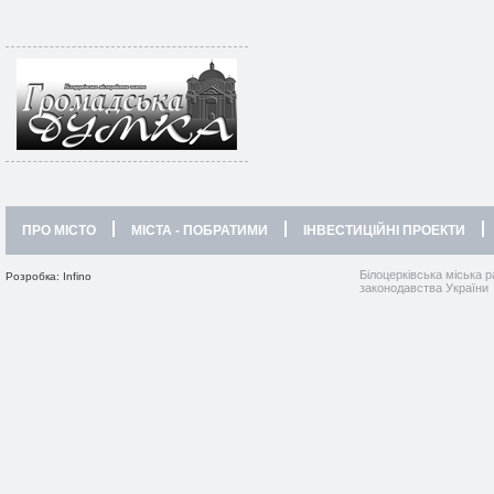
ПРО МІСТО
МІСТА - ПОБРАТИМИ
ІНВЕСТИЦІЙНІ ПРОЕКТИ
Білоцерківська міська р
Розробка: Infino
законодавства України