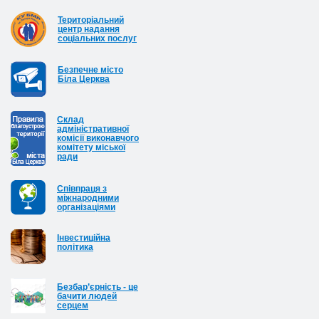
Територіальний
центр надання
соціальних послуг
Безпечне місто
Біла Церква
Cклад
адміністративної
комісії виконавчого
комітету міської
ради
Співпраця з
міжнародними
організаціями
Інвестиційна
політика
Безбар’єрність - це
бачити людей
серцем