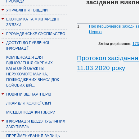
засідання викон
ГРОМАДИ
УПРАВЛІННЯ І ВІДДІЛИ
ЕКОНОМІКА ТА МІЖНАРОДНІ
ЗВ'ЯЗКИ
1.
Про першочергові заходи за
Церква
ГРОМАДЯНСЬКЕ СУСПІЛЬСТВО
ДОСТУП ДО ПУБЛІЧНОЇ
Зміни до рішення:
173
ІНФОРМАЦІЇ
Протокол засідання 
КОМПЕНСАЦІЯ ДЛЯ
ВІДНОВЛЕННЯ ОКРЕМИХ
11.03.2020 року
КАТЕГОРІЙ ОБ’ЄКТІВ
НЕРУХОМОГО МАЙНА,
ПОШКОДЖЕНИХ ВНАСЛІДОК
БОЙОВИХ ДІЙ...
НОВИНИ ВІД ПАРТНЕРІВ
ЛІКАР ДЛЯ КОЖНОЇ СІМ’Ї
МІСЦЕВІ ПОДАТКИ І ЗБОРИ
ІНФОРМАЦІЯ ЩОДО ПУБЛІЧНИХ
ЗАКУПІВЕЛЬ
ПЕРЕЙМЕНУВАННЯ ВУЛИЦЬ