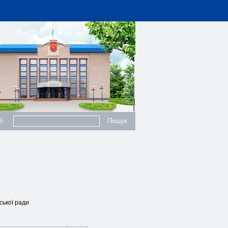
6
ської ради