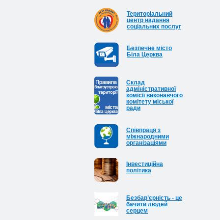
Територіальний
центр надання
соціальних послуг
Безпечне місто
Біла Церква
Cклад
адміністративної
комісії виконавчого
комітету міської
ради
Співпраця з
міжнародними
організаціями
Інвестиційна
політика
Безбар’єрність - це
бачити людей
серцем