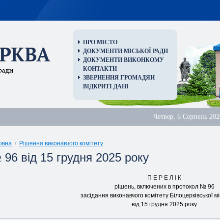
ПРО МІСТО
ДОКУМЕНТИ МІСЬКОЇ РАДИ
ДОКУМЕНТИ ВИКОНКОМУ
КОНТАКТИ
ЗВЕРНЕННЯ ГРОМАДЯН
ВІДКРИТІ ДАНІ
Четвер, 6 Серпень 202
овна
/
Рішення виконавчого комітету
 96 від 15 грудня 2025 року
П Е Р Е Л I К
piшень, включених в протокол № 96
засідання виконавчого комітету Білоцерківської мі
від 15 грудня 2025 року