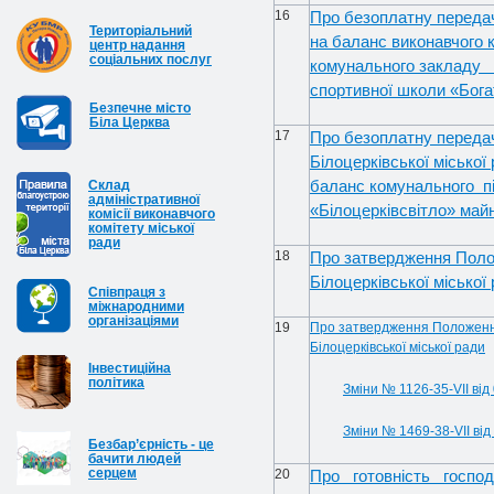
16
Про безоплатну передачу
Територіальний
на баланс виконавчого к
центр надання
соціальних послуг
комунального закладу Б
спортивної школи «Бог
Безпечне місто
Біла Церква
17
Про безоплатну переда
Білоцерківської міської
баланс комунального пі
Cклад
адміністративної
«Білоцерківсвітло» май
комісії виконавчого
комітету міської
ради
18
Про затвердження Полож
Білоцерківської місько
Співпраця з
міжнародними
організаціями
19
Про затвердження Положенн
Білоцерківської міської ради
Інвестиційна
політика
Зміни № 1126-35-VIІ від
Зміни № 1469-38-VIІ від
Безбар’єрність - це
бачити людей
серцем
20
Про готовність господа