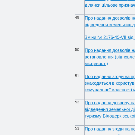
ділянки цільове призна
49
Про надання дозволів н
відведення земельних д
Зміни № 2176-49-VIІ від 
50
Про надання дозволів н
встановлення (відновле
місцевості)
51
Про надання згоди на п
знаходяться в користув
комунальної власності 
52
Про надання дозволу н
відведення земельної ді
туризму Білоцерківської
53
Про надання згоди на п