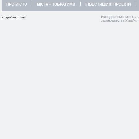
ПРО МІСТО
МІСТА - ПОБРАТИМИ
ІНВЕСТИЦІЙНІ ПРОЕКТИ
Білоцерківська міська р
Розробка: Infino
законодавства України