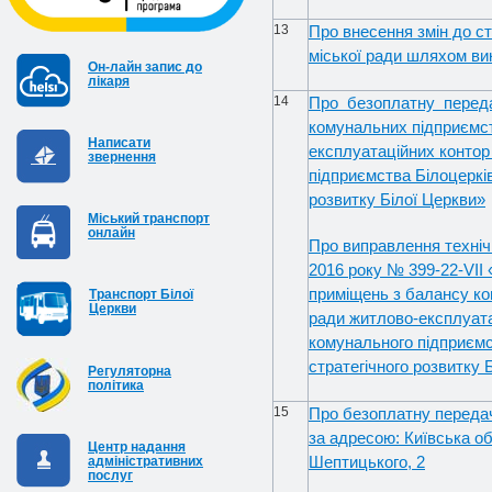
13
Про внесення змін до ст
міської ради шляхом вик
Он-лайн запис до
лікаря
14
Про безоплатну перед
комунальних підприємст
Написати
експлуатаційних контор
звернення
підприємства Білоцерків
розвитку Білої Церкви»
Міський транспорт
онлайн
Про виправлення технічн
2016 року № 399-22-VII
приміщень з балансу ко
Транспорт Білої
Церкви
ради житлово-експлуата
комунального підприємст
стратегічного розвитку 
Регуляторна
політика
15
Про безоплатну передач
за адресою: Київська об
Центр надання
Шептицького, 2
адміністративних
послуг