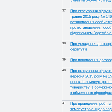
Зміни № 3454-67-VII від
37
Про скасування підпункт
травня 2015 року № 146
встановлення особистих
про встановлення особи
підприємцем Зарембою 
38
Про укладення договорі
сервітутів
39
Про поновлення договор
40
Про скасування підпункт
вересня 2015 року № 15
проектів землеустрою щ
товариству з обмежено
з обмеженою відповідал
41
Про проведення робіт з 
землеустрою щодо поді