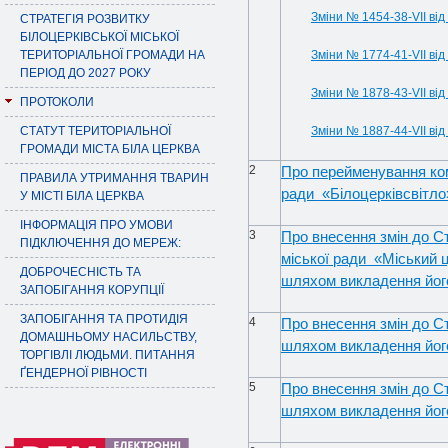
Зміни № 1454-38-VII від
СТРАТЕГІЯ РОЗВИТКУ
БІЛОЦЕРКІВСЬКОЇ МІСЬКОЇ
ТЕРИТОРІАЛЬНОЇ ГРОМАДИ НА
Зміни № 1774-41-VII від
ПЕРІОД ДО 2027 РОКУ
Зміни № 1878-43-VII від
ПРОТОКОЛИ
СТАТУТ ТЕРИТОРІАЛЬНОЇ
Зміни № 1887-44-VII від
ГРОМАДИ МІСТА БІЛА ЦЕРКВА
2
Про перейменування ком
ПРАВИЛА УТРИМАННЯ ТВАРИН
ради «Білоцерківсвітло»
У МІСТІ БІЛА ЦЕРКВА
ІНФОРМАЦІЯ ПРО УМОВИ
3
Про внесення змін до С
ПІДКЛЮЧЕННЯ ДО МЕРЕЖ:
міської ради «Міський 
ДОБРОЧЕСНІСТЬ ТА
шляхом викладення його
ЗАПОБІГАННЯ КОРУПЦІЇ
ЗАПОБІГАННЯ ТА ПРОТИДІЯ
4
Про внесення змін до Ст
ДОМАШНЬОМУ НАСИЛЬСТВУ,
шляхом викладення його
ТОРГІВЛІ ЛЮДЬМИ. ПИТАННЯ
ҐЕНДЕРНОЇ РІВНОСТІ
5
Про внесення змін до Ст
шляхом викладення його