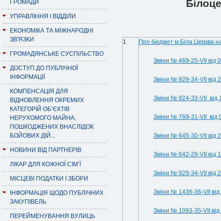
Білоце
ГРОМАДИ
УПРАВЛІННЯ І ВІДДІЛИ
ЕКОНОМІКА ТА МІЖНАРОДНІ
ЗВ'ЯЗКИ
1
Про бюджет м.Біла Церква на
ГРОМАДЯНСЬКЕ СУСПІЛЬСТВО
Зміни № 469-25-VIІ від 
ДОСТУП ДО ПУБЛІЧНОЇ
ІНФОРМАЦІЇ
Зміни № 929-34-VIІ від 
КОМПЕНСАЦІЯ ДЛЯ
Зміни № 924-33-VII від 
ВІДНОВЛЕННЯ ОКРЕМИХ
КАТЕГОРІЙ ОБ’ЄКТІВ
Зміни № 769-31-VIІ від 
НЕРУХОМОГО МАЙНА,
ПОШКОДЖЕНИХ ВНАСЛІДОК
БОЙОВИХ ДІЙ...
Зміни № 645-30-VIІ від 2
НОВИНИ ВІД ПАРТНЕРІВ
Зміни № 642-29-VIІ від 1
ЛІКАР ДЛЯ КОЖНОЇ СІМ’Ї
Зміни № 929-34-VIІ від 
МІСЦЕВІ ПОДАТКИ І ЗБОРИ
Зміни № 1436-36-VII від
ІНФОРМАЦІЯ ЩОДО ПУБЛІЧНИХ
ЗАКУПІВЕЛЬ
Зміни № 1093-35-VII від
ПЕРЕЙМЕНУВАННЯ ВУЛИЦЬ