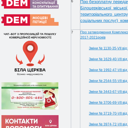
6
Про безоплатну передач
Білоцерківської місько
територіального центру
соціальних послуг) комп
7
Про затвердження Комплексно
2017-2021років
Зміни № 1130-35-VIІ від
Зміни № 1629-40-VIІ від
Зміни № 1992-47-VII від
Зміни № 2544-55-VII від
Зміни № 3443-67-VII від
Зміни № 3706-69-VII від
Зміни № 3719-70-VII від
Зміни № 3974-72-VII від