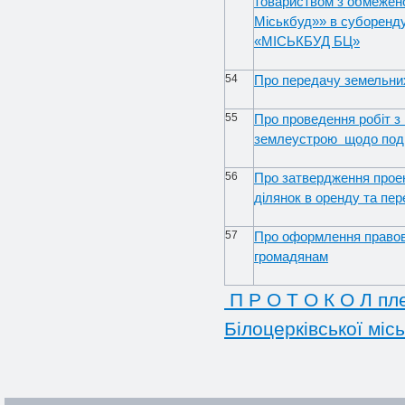
товариством з обмежено
Міськбуд»» в суборенд
«МІСЬКБУД БЦ»
54
Про передачу земельних
55
Про проведення робіт з 
землеустрою щодо поді
56
Про затвердження прое
ділянок в оренду та пер
57
Про оформлення правов
громадянам
П Р О Т О К О Л пле
Білоцерківської місь