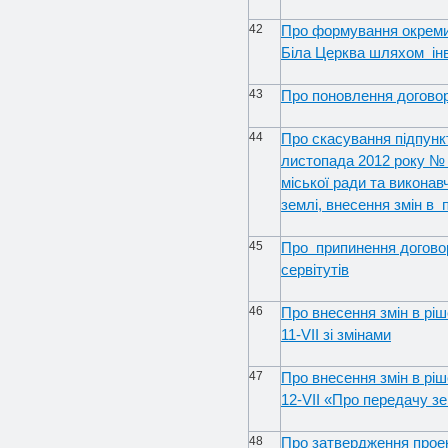
42
Про формування окреми
Біла Церква шляхом інв
43
Про поновлення договор
44
Про скасування підпункт
листопада 2012 року № 
міської ради та виконав
землі, внесення змін в 
45
Про припинення догово
сервітутів
46
Про внесення змін в ріш
11-VII зі змінами
47
Про внесення змін в ріш
12-VII «Про передачу з
48
Про затвердження прое