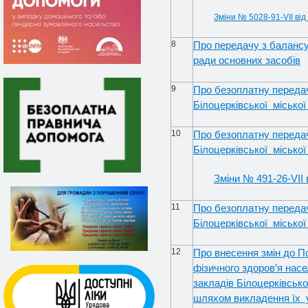
Зміни № 5028-91-VII від
8
Про передачу з балансу 
ради основних засобів
9
Про безоплатну передач
Білоцерківської місько
10
Про безоплатну передач
Білоцерківської міської
Зміни № 491-26-VIІ 
11
Про безоплатну передач
Білоцерківської міської
12
Про внесення змін до П
фізичного здоров’я нас
закладів Білоцерківськ
шляхом викладення їх у