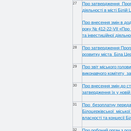
27
Про затвердження Прогр
діяльності в місті Білій
Про внесення змін в дод
року № 412-22-VII «Про
та інвестиційної діяльно
28
Про затвердження Прогр
розвитку міста Біла Цер
29
Про звіт міського голов
виконавчого комітету за
30
Про внесення змін до с
затвердження їх у новій
31
Про безоплатну передач
Білоцерківської місько
власності та концесії 
32
Про робочий орган з ро