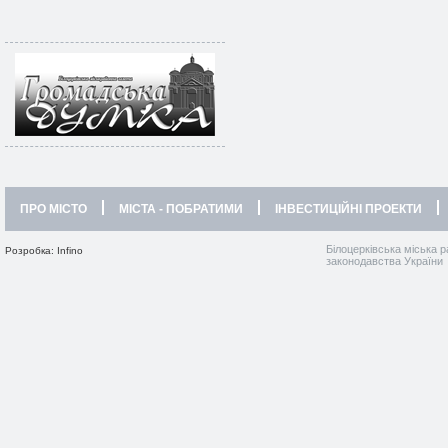
ПРО МІСТО
МІСТА - ПОБРАТИМИ
ІНВЕСТИЦІЙНІ ПРОЕКТИ
Білоцерківська міська р
Розробка: Infino
законодавства України