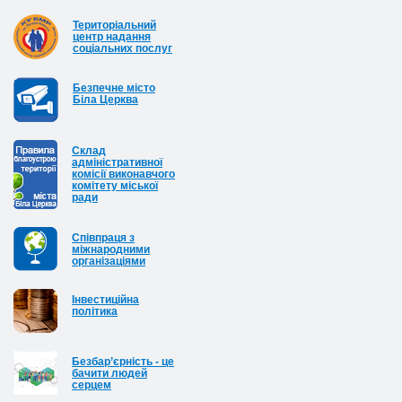
Територіальний
центр надання
соціальних послуг
Безпечне місто
Біла Церква
Cклад
адміністративної
комісії виконавчого
комітету міської
ради
Співпраця з
міжнародними
організаціями
Інвестиційна
політика
Безбар’єрність - це
бачити людей
серцем