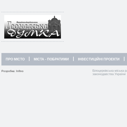
ПРО МІСТО
МІСТА - ПОБРАТИМИ
ІНВЕСТИЦІЙНІ ПРОЕКТИ
Білоцерківська міська р
Розробка: Infino
законодавства України