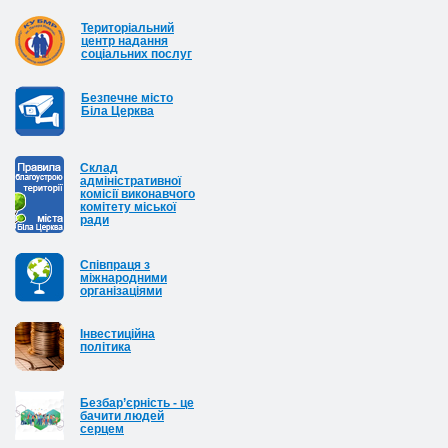
Територіальний
центр надання
соціальних послуг
Безпечне місто
Біла Церква
Cклад
адміністративної
комісії виконавчого
комітету міської
ради
Співпраця з
міжнародними
організаціями
Інвестиційна
політика
Безбар’єрність - це
бачити людей
серцем