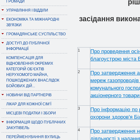
piш
ГРОМАДИ
УПРАВЛІННЯ І ВІДДІЛИ
засiдання викона
ЕКОНОМІКА ТА МІЖНАРОДНІ
ЗВ'ЯЗКИ
ГРОМАДЯНСЬКЕ СУСПІЛЬСТВО
ДОСТУП ДО ПУБЛІЧНОЇ
ІНФОРМАЦІЇ
1
Про проведення осін
КОМПЕНСАЦІЯ ДЛЯ
благоустрою міста 
ВІДНОВЛЕННЯ ОКРЕМИХ
КАТЕГОРІЙ ОБ’ЄКТІВ
2
Про затвердження а
НЕРУХОМОГО МАЙНА,
мереж газопроводів
ПОШКОДЖЕНИХ ВНАСЛІДОК
БОЙОВИХ ДІЙ...
комунального госпо
акціонерного товари
НОВИНИ ВІД ПАРТНЕРІВ
ЛІКАР ДЛЯ КОЖНОЇ СІМ’Ї
3
Про інформацію по р
МІСЦЕВІ ПОДАТКИ І ЗБОРИ
охорони здоров'я Бі
ІНФОРМАЦІЯ ЩОДО ПУБЛІЧНИХ
ЗАКУПІВЕЛЬ
4
Про затвердження но
ПЕРЕЙМЕНУВАННЯ ВУЛИЦЬ
діяльності з надан