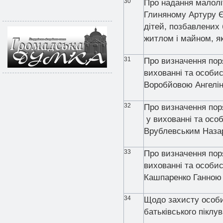
30
Про надання малолі
Глиняному Артуру Є
дітей, позбавлених 
житлом і майном, я
31
Про визначення пор
вихованні та особи
Воробйовою Ангелі
32
Про визначення пор
у вихованні та особ
Врублевським Наза
33
Про визначення пор
вихованні та особи
Кашпаренко Ганною 
34
Щодо захисту особи
батьківського піклу