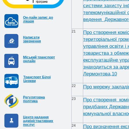
системи захисту ін
телекомунікаційної 
Он-лайн запис до
ведення Державного
лікаря
21
Про створення коміс
Написати
територіальної гром
звернення
управління освіти і 
товариства з обмеж
Міський транспорт
експлуатаційне упр
онлайн
знаходиться за адре
Лермонтова,10
Транспорт Білої
Церкви
22
Про мережу закладів
Регуляторна
23
Про створення коміс
політика
придбаних Державно
комунальної власнос
Центр надання
адміністративних
послуг
24
Про визначення експ