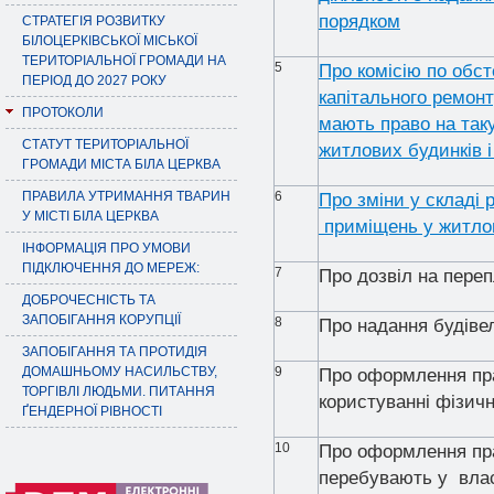
порядком
СТРАТЕГІЯ РОЗВИТКУ
БІЛОЦЕРКІВСЬКОЇ МІСЬКОЇ
ТЕРИТОРІАЛЬНОЇ ГРОМАДИ НА
5
Про комісію по обс
ПЕРІОД ДО 2027 РОКУ
капітального ремонт
ПРОТОКОЛИ
мають право на так
СТАТУТ ТЕРИТОРІАЛЬНОЇ
житлових будинків і
ГРОМАДИ МІСТА БІЛА ЦЕРКВА
ПРАВИЛА УТРИМАННЯ ТВАРИН
6
Про зміни у складі 
У МІСТІ БІЛА ЦЕРКВА
приміщень у житло
ІНФОРМАЦІЯ ПРО УМОВИ
ПІДКЛЮЧЕННЯ ДО МЕРЕЖ:
7
Про дозвіл на пере
ДОБРОЧЕСНІСТЬ ТА
ЗАПОБІГАННЯ КОРУПЦІЇ
8
Про надання будіве
ЗАПОБІГАННЯ ТА ПРОТИДІЯ
ДОМАШНЬОМУ НАСИЛЬСТВУ,
9
Про оформлення пра
ТОРГІВЛІ ЛЮДЬМИ. ПИТАННЯ
користуванні фізич
ҐЕНДЕРНОЇ РІВНОСТІ
10
Про оформлення пра
перебувають у влас