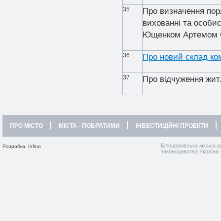
35
Про визначення пор
вихованні та особи
Ющенком Артемом 
36
Про новий склад ком
37
Про відчуження жит
ПРО МІСТО
МІСТА - ПОБРАТИМИ
ІНВЕСТИЦІЙНІ ПРОЕКТИ
Білоцерківська міська р
Розробка: Infino
законодавства України