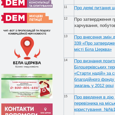
11
Про деякі питання 
12
Про затвердження гр
харчування, побуто
13
Про внесення змін д
339 «Про затвердже
місті Біла Церква»
14
Про визнання позит
Білоцерківських тер
«Старти надій» за с
благодійного фонду
змагань у 2012 році
15
Про введення в дію 
перевізника на міс
користування №№13