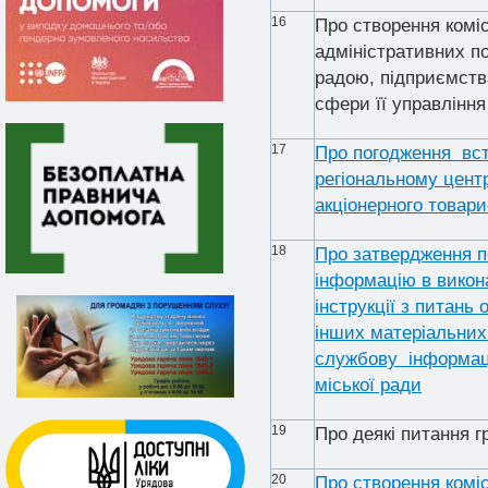
16
Про створення коміс
адміністративних п
радою, підприємств
сфери її управління
17
Про погодження вст
регіональному центр
акціонерного това
18
Про затвердження п
інформацію в викона
інструкції з питань 
інших матеріальних 
службову інформаці
міської ради
19
Про деякі питання г
20
Про створення комі