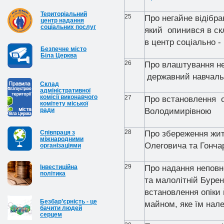
Територіальний
25
Про негайне відібр
центр надання
соціальних послуг
який опинився в ск
в центр соціально -
Безпечне місто
Біла Церква
26
Про влаштування не
державний навчаль
Cклад
адміністративної
комісії виконавчого
27
Про встановлення о
комітету міської
ради
Володимирівною
28
Співпраця з
Про збереження жи
міжнародними
Олеговича та Гончар
організаціями
29
Інвестиційна
Про надання непов
політика
та малолітній Буренк
встановлення опіки 
Безбар’єрність - це
майном, яке їм нал
бачити людей
серцем