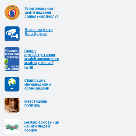
Територіальний
центр надання
соціальних послуг
Безпечне місто
Біла Церква
Cклад
адміністративної
комісії виконавчого
комітету міської
ради
Співпраця з
міжнародними
організаціями
Інвестиційна
політика
Безбар’єрність - це
бачити людей
серцем