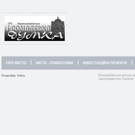
ПРО МІСТО
МІСТА - ПОБРАТИМИ
ІНВЕСТИЦІЙНІ ПРОЕКТИ
Білоцерківська міська р
Розробка: Infino
законодавства України