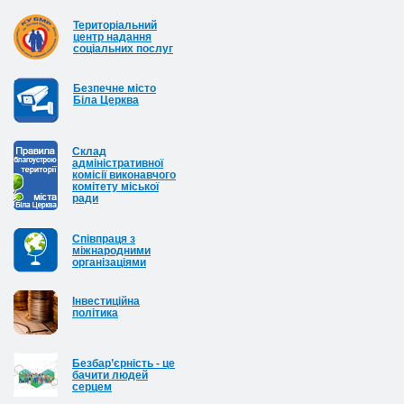
Територіальний
центр надання
соціальних послуг
Безпечне місто
Біла Церква
Cклад
адміністративної
комісії виконавчого
комітету міської
ради
Співпраця з
міжнародними
організаціями
Інвестиційна
політика
Безбар’єрність - це
бачити людей
серцем