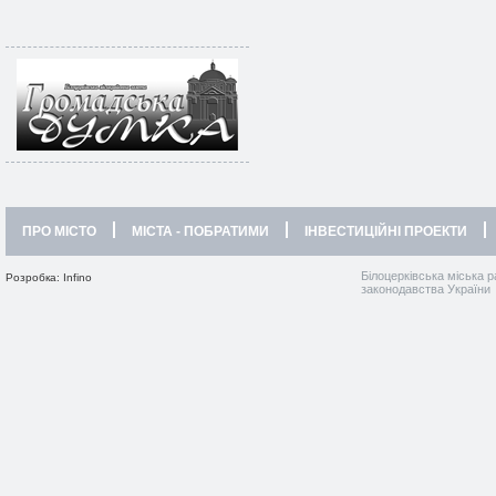
ПРО МІСТО
МІСТА - ПОБРАТИМИ
ІНВЕСТИЦІЙНІ ПРОЕКТИ
Білоцерківська міська р
Розробка: Infino
законодавства України