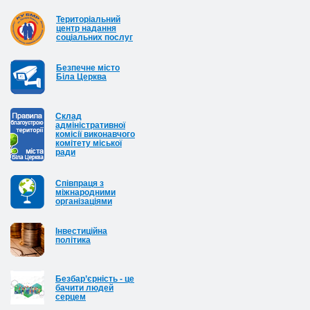
Територіальний
центр надання
соціальних послуг
Безпечне місто
Біла Церква
Cклад
адміністративної
комісії виконавчого
комітету міської
ради
Співпраця з
міжнародними
організаціями
Інвестиційна
політика
Безбар’єрність - це
бачити людей
серцем