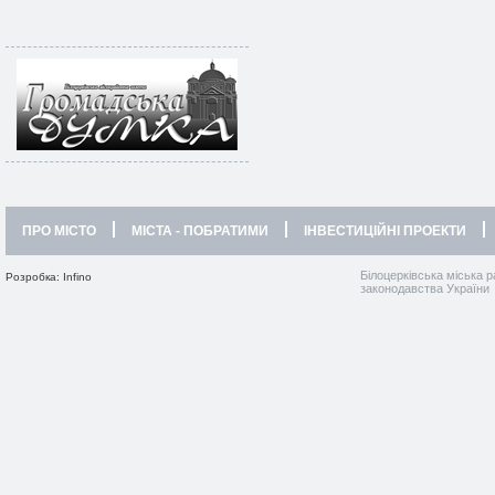
ПРО МІСТО
МІСТА - ПОБРАТИМИ
ІНВЕСТИЦІЙНІ ПРОЕКТИ
Білоцерківська міська р
Розробка: Infino
законодавства України