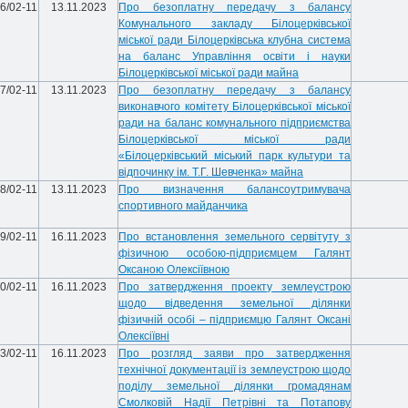
6/02-11
13.11.2023
Про безоплатну передачу з балансу
Комунального закладу Білоцерківської
міської ради Білоцерківська клубна система
на баланс Управління освіти і науки
Білоцерківської міської ради майна
7/02-11
13.11.2023
Про безоплатну передачу з балансу
виконавчого комітету Білоцерківської міської
ради на баланс комунального підприємства
Білоцерківської міської ради
«Білоцерківський міський парк культури та
відпочинку ім. Т.Г. Шевченка» майна
8/02-11
13.11.2023
Про визначення балансоутримувача
спортивного майданчика
9/02-11
16.11.2023
Про встановлення земельного сервітуту з
фізичною особою-підприємцем Галянт
Оксаною Олексіївною
0/02-11
16.11.2023
Про затвердження проекту землеустрою
щодо відведення земельної ділянки
фізичній особі – підприємцю Галянт Оксані
Олексіївні
3/02-11
16.11.2023
Про розгляд заяви про затвердження
технічної документації із землеустрою щодо
поділу земельної ділянки громадянам
Смолковій Надії Петрівні та Потапову