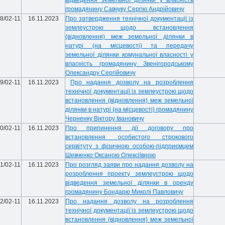
відведення земельної ділянки у власність
громадянину Савчуку Сергію Андрійовичу
8/02-11
16.11.2023
Про затвердження технічної документації із
землеустрою щодо встановлення
(відновлення) меж земельної ділянки в
натурі (на місцевості) та передачу
земельної ділянки комунальної власності у
власність громадянину Звенігородському
Олександру Сергійовичу
9/02-11
16.11.2023
Про надання дозволу на розроблення
технічної документації із землеустрою щодо
встановлення (відновлення) меж земельної
ділянки в натурі (на місцевості) громадянину
Черненку Віктору Івановичу
0/02-11
16.11.2023
Про припинення дії договору про
встановлення особистого строкового
сервітуту з фізичною особою-підприємцем
Шевченко Оксаною Олексіївною
1/02-11
16.11.2023
Про розгляд заяви про надання дозволу на
розроблення проекту землеустрою щодо
відведення земельної ділянки в оренду
громадянину Бондарю Миколі Павловичу
2/02-11
16.11.2023
Про надання дозволу на розроблення
технічної документації із землеустрою щодо
встановлення (відновлення) меж земельної