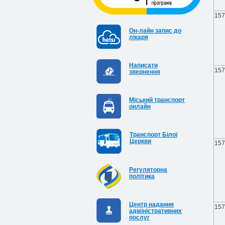
157
Он-лайн запис до
лікаря
Написати
157
звернення
Міський транспорт
онлайн
Транспорт Білої
Церкви
157
Регуляторна
політика
Центр надання
157
адміністративних
послуг