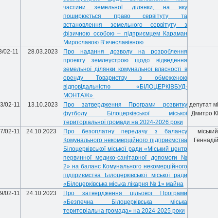
частини земельної ділянки, на яку
поширюється право сервітуту та
встановлення земельного сервітуту з
фізичною особою – підприємцем Караман
Мирославою В’ячеславівною
3/02-11
28.03.2023
Про надання дозволу на розроблення
проекту землеустрою щодо відведення
земельної ділянки комунальної власності в
оренду Товариству з обмеженою
відповідальністю «БІЛОЦЕРКІВБУД-
МОНТАЖ»
3/02-11
13.10.2023
Про затвердження Програми розвитку
депутат мі
футболу Білоцерківської міської
Дмитро 
територіальної громади на 2024-2026 роки
7/02-11
24.10.2023
Про безоплатну передачу з балансу
міський
Комунального некомерційного підприємства
Геннаді
Білоцерківської міської ради «Міський центр
первинної медико-санітарної допомоги №
2» на баланс Комунального некомерційного
підприємства Білоцерківської міської ради
«Білоцерківська міська лікарня № 1» майна
9/02-11
24.10.2023
Про затвердження цільової Програми
«Безпечна Білоцерківська міська
територіальна громада» на 2024-2025 роки