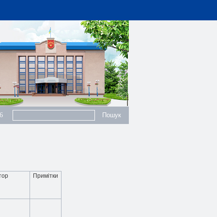
6
тор
Примітки