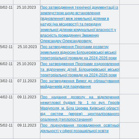
0/02-11
25.10.2023
Про затвердження технічної документації із
землеустрою щодо встановлення
(відновлення) меж земельної ділянки в
натурі (на місцевості) та передачу
земельної ділянки комунальної власності у
власність громадянину Змаженку
Олександру Олександровичу
5/02-11
25.10.2023
Про затвердження Програми розвитку
земельних відносин Білоцерківської міської
територіальної громади на 2024-2026 роки
6/02-11
25.10.2023
Про затвердження Програми оздоровлення
та відпочинку дітей Білоцерківської міської
територіальної громади на 2024-2026 роки
3/02-11
07.11.2023
Про затвердження Вимог до облаштування
майданчиків для паркування
4/02-11
09.11.2023
Про надання дозволу на відключення
нежитлової будівлі № 1 по вул. Героїв
Маріуполя, м. Біла Церква Київської області
від систем (мереж) централізованого
опалення (теплопостачання)
5/02-11
09.11.2023
Про ліцензування провадження освітньої
діяльності у сфері позашкільної освіти