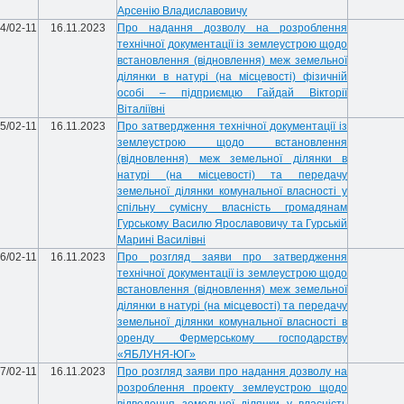
Арсенію Владиславовичу
4/02-11
16.11.2023
Про надання дозволу на розроблення
технічної документації із землеустрою щодо
встановлення (відновлення) меж земельної
ділянки в натурі (на місцевості) фізичній
особі – підприємцю Гайдай Вікторії
Віталіївні
5/02-11
16.11.2023
Про затвердження технічної документації із
землеустрою щодо встановлення
(відновлення) меж земельної ділянки в
натурі (на місцевості) та передачу
земельної ділянки комунальної власності у
спільну сумісну власність громадянам
Гурському Василю Ярославовичу та Гурській
Марині Василівні
6/02-11
16.11.2023
Про розгляд заяви про затвердження
технічної документації із землеустрою щодо
встановлення (відновлення) меж земельної
ділянки в натурі (на місцевості) та передачу
земельної ділянки комунальної власності в
оренду Фермерському господарству
«ЯБЛУНЯ-ЮГ»
7/02-11
16.11.2023
Про розгляд заяви про надання дозволу на
розроблення проекту землеустрою щодо