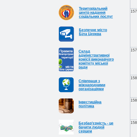
Територіальний
157
центр надання
соціальних послуг
Безпечне місто
Біла Церква
157
Cклад
адміністративної
комісії виконавчого
комітету міської
ради
158
Співпраця з
міжнародними
організаціями
158
Інвестиційна
політика
158
Безбар’єрність - це
бачити людей
серцем