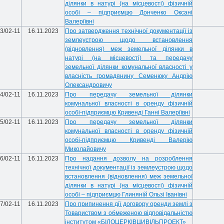
ділянки в натурі (на місцевості) фізичній
особі – підприємцю Донченко Оксані
Валеріївні
3/02-11
16.11.2023
Про затвердження технічної документації із
землеустрою щодо встановлення
(відновлення) меж земельної ділянки в
натурі (на місцевості) та передачу
земельної ділянки комунальної власності у
власність громадянину Семенюку Андрію
Олександровичу
4/02-11
16.11.2023
Про передачу земельної ділянки
комунальної власності в оренду фізичній
особі-підприємцю Кривенді Ганні Валеріївні
5/02-11
16.11.2023
Про передачу земельної ділянки
комунальної власності в оренду фізичній
особі-підприємцю Кривенді Валерію
Миколайовичу
6/02-11
16.11.2023
Про надання дозволу на розроблення
технічної документації із землеустрою щодо
встановлення (відновлення) меж земельної
ділянки в натурі (на місцевості) фізичній
особі – підприємцю Глиняній Ользі Іванівні
7/02-11
16.11.2023
Про припинення дії договору оренди землі з
Товариством з обмеженою відповідальністю
інститутом «БІЛОЦЕРКІВЦИВІЛЬПРОЕКТ»