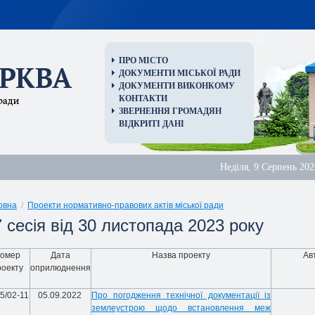
ПРО МІСТО
ДОКУМЕНТИ МІСЬКОЇ РАДИ
ДОКУМЕНТИ ВИКОНКОМУ
КОНТАКТИ
ЗВЕРНЕННЯ ГРОМАДЯН
ВІДКРИТІ ДАНІ
Неділя, 9 Серпень 202
овна
/
Проекти нормативно-правових актів міської ради
 сесія від 30 листопада 2023 року
омер
Дата
Назва проекту
Ав
роекту
оприлюднення
5/02-11
05.09.2022
Про погодження технічної документації із
землеустрою щодо встановлення меж