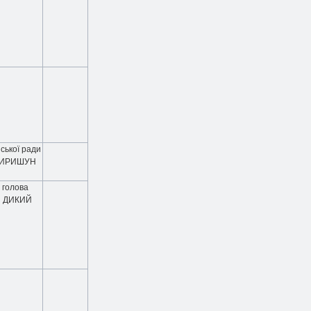
ської ради
КИРИШУН
 голова
й ДИКИЙ