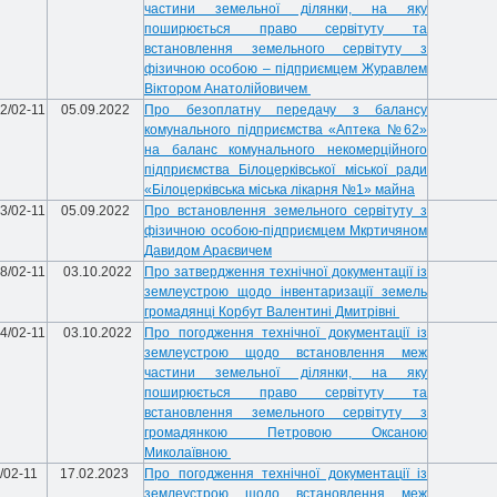
частини земельної ділянки, на яку
поширюється право сервітуту та
встановлення земельного сервітуту з
фізичною особою – підприємцем Журавлем
Віктором Анатолійовичем
2/02-11
05.09.2022
Про безоплатну передачу з балансу
комунального підприємства «Аптека №62»
на баланс комунального некомерційного
підприємства Білоцерківської міської ради
«Білоцерківська міська лікарня №1» майна
3/02-11
05.09.2022
Про встановлення земельного сервітуту з
фізичною особою-підприємцем Мкртичяном
Давидом Араєвичем
8/02-11
03.10.2022
Про затвердження технічної документації із
землеустрою щодо інвентаризації земель
громадянці Корбут Валентині Дмитрівні
4/02-11
03.10.2022
Про погодження технічної документації із
землеустрою щодо встановлення меж
частини земельної ділянки, на яку
поширюється право сервітуту та
встановлення земельного сервітуту з
громадянкою Петровою Оксаною
Миколаївною
/02-11
17.02.2023
Про погодження технічної документації із
землеустрою щодо встановлення меж