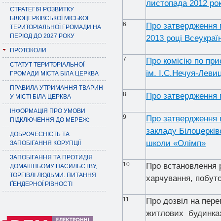
листопада 2012 ро
СТРАТЕГІЯ РОЗВИТКУ
БІЛОЦЕРКІВСЬКОЇ МІСЬКОЇ
6
Про затвердження п
ТЕРИТОРІАЛЬНОЇ ГРОМАДИ НА
ПЕРІОД ДО 2027 РОКУ
2013 році Всеукраї
ПРОТОКОЛИ
7
Про комісію по при
СТАТУТ ТЕРИТОРІАЛЬНОЇ
ім. І.С.Нечуя-Леви
ГРОМАДИ МІСТА БІЛА ЦЕРКВА
ПРАВИЛА УТРИМАННЯ ТВАРИН
8
Про затвердження п
У МІСТІ БІЛА ЦЕРКВА
ІНФОРМАЦІЯ ПРО УМОВИ
9
Про затвердження 
ПІДКЛЮЧЕННЯ ДО МЕРЕЖ:
закладу Білоцерків
ДОБРОЧЕСНІСТЬ ТА
школи «Олімп»
ЗАПОБІГАННЯ КОРУПЦІЇ
ЗАПОБІГАННЯ ТА ПРОТИДІЯ
10
Про встановлення р
ДОМАШНЬОМУ НАСИЛЬСТВУ,
ТОРГІВЛІ ЛЮДЬМИ. ПИТАННЯ
харчування, побут
ҐЕНДЕРНОЇ РІВНОСТІ
11
Про дозвіл на пер
житлових будинка