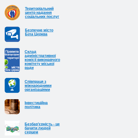
Територіальний
центр надання
соціальних послуг
Безпечне місто
Біла Церква
Cклад
адміністративної
комісії виконавчого
комітету міської
ради
Співпраця з
міжнародними
організаціями
Інвестиційна
політика
Безбар’єрність - це
бачити людей
серцем