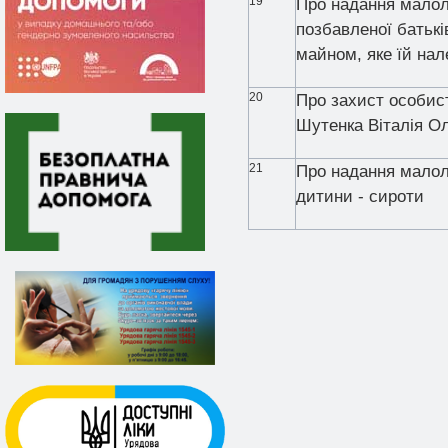
19
Про надання малолі
позбавленої батькі
майном, яке їй на
20
Про захист особис
Шутенка Віталія О
21
Про надання малол
дитини - сироти