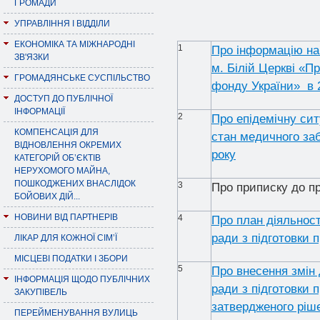
ГРОМАДИ
УПРАВЛІННЯ І ВІДДІЛИ
ЕКОНОМІКА ТА МІЖНАРОДНІ
1
Про інформацію на
ЗВ'ЯЗКИ
м. Білій Церкві «П
ГРОМАДЯНСЬКЕ СУСПІЛЬСТВО
фонду України» в 
ДОСТУП ДО ПУБЛІЧНОЇ
ІНФОРМАЦІЇ
2
Про епідемічну сит
КОМПЕНСАЦІЯ ДЛЯ
стан медичного заб
ВІДНОВЛЕННЯ ОКРЕМИХ
року
КАТЕГОРІЙ ОБ’ЄКТІВ
НЕРУХОМОГО МАЙНА,
ПОШКОДЖЕНИХ ВНАСЛІДОК
3
Про приписку до пр
БОЙОВИХ ДІЙ...
НОВИНИ ВІД ПАРТНЕРІВ
4
Про план діяльност
ради з підготовки п
ЛІКАР ДЛЯ КОЖНОЇ СІМ’Ї
МІСЦЕВІ ПОДАТКИ І ЗБОРИ
5
Про внесення змін 
ІНФОРМАЦІЯ ЩОДО ПУБЛІЧНИХ
ради з підготовки п
ЗАКУПІВЕЛЬ
затвердженого ріше
ПЕРЕЙМЕНУВАННЯ ВУЛИЦЬ