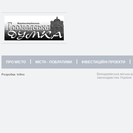
ПРО МІСТО
МІСТА - ПОБРАТИМИ
ІНВЕСТИЦІЙНІ ПРОЕКТИ
Білоцерківська міська р
Розробка: Infino
законодавства України