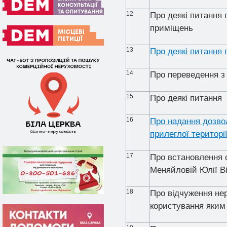
12
Про деякі питання
приміщень
13
Про деякі питання
14
Про переведення з
15
Про деякі питання 
16
Про надання дозво
прилеглої територі
17
Про встановлення 
Меняйловій Юлії В
18
Про відчуження не
користування яким