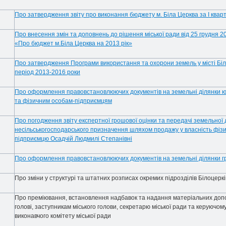
Про затвердження звіту про виконання бюджету м. Біла Церква за І квар
Про внесення змін та доповнень до рішення міської ради від 25 грудня 2
«Про бюджет м.Біла Церква на 2013 рік»
Про затвердження Програми використання та охорони земель у місті Бі
період 2013-2016 роки
Про оформлення правовстановлюючих документів на земельні ділянки 
та фізичним особам-підприємцям
Про погодження звіту експертної грошової оцінки та передачі земельної 
несільськогосподарського призначення шляхом продажу у власність фізи
підприємцю Осадчій Людмилі Степанівні
Про оформлення правовстановлюючих документів на земельні ділянки 
Про зміни у структурі та штатних розписах окремих підрозділів Білоцерків
Про преміювання, встановлення надбавок та надання матеріальних допо
голові, заступникам міського голови, секретарю міської ради та керуючо
виконавчого комітету міської ради