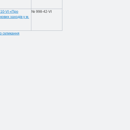
-10-VІ «Про
№ 998-42-VI
ових заходів у м.
го скликання