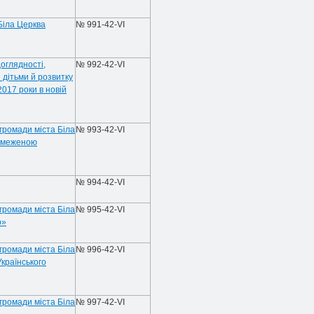
Біла Церква
№ 991-42-VI
оглядності,
№ 992-42-VI
 дітьми й розвитку
2017 роки в новій
громади міста Біла
№ 993-42-VI
обмеженою
№ 994-42-VI
громади міста Біла
№ 995-42-VI
р»
громади міста Біла
№ 996-42-VI
Українського
громади міста Біла
№ 997-42-VI