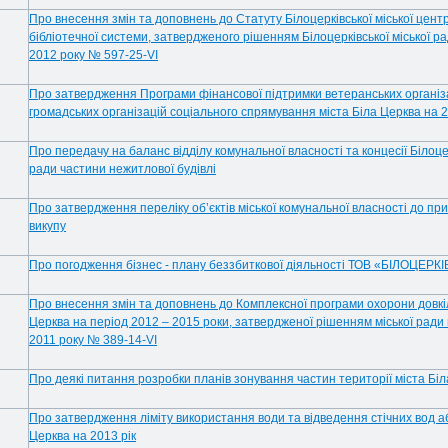
Про внесення змін та доповнень до Статуту Білоцерківської міської цент
бібліотечної системи, затвердженого рішенням Білоцерківської міської ра
2012 року № 597-25-VI
Про затвердження Програми фінансової підтримки ветеранських організ
громадських організацій соціального спрямування міста Біла Церква на 
Про передачу на баланс відділу комунальної власності та концесії Білоцер
ради частини нежитлової будівлі
Про затвердження переліку об’єктів міської комунальної власності до пр
викупу
Про погодження бізнес - плану беззбиткової діяльності ТОВ «БІЛОЦЕР
Про внесення змін та доповнень до Комплексної програми охорони довкіл
Церква на період 2012 – 2015 роки, затвердженої рішенням міської ради
2011 року № 389-14-VI
Про деякі питання розробки планів зонування частин території міста Бі
Про затвердження ліміту використання води та відведення стічних вод а
Церква на 2013 рік