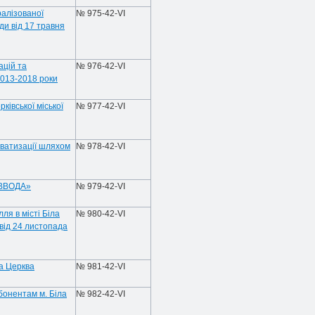
ралізованої
№ 975-42-VI
ди від 17 травня
ацій та
№ 976-42-VI
2013-2018 роки
ківської міської
№ 977-42-VI
иватизації шляхом
№ 978-42-VI
КІВВОДА»
№ 979-42-VI
ля в місті Біла
№ 980-42-VI
 від 24 листопада
ла Церква
№ 981-42-VI
бонентам м. Біла
№ 982-42-VI