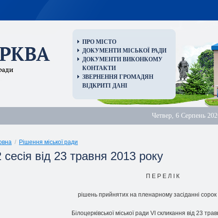
ПРО МІСТО
ДОКУМЕНТИ МІСЬКОЇ РАДИ
ДОКУМЕНТИ ВИКОНКОМУ
КОНТАКТИ
ЗВЕРНЕННЯ ГРОМАДЯН
ВІДКРИТІ ДАНІ
Четвер, 6 Серпень 202
овна
/
Рішення міської ради
 сесія від 23 травня 2013 року
П Е Р Е Л I К
piшень прийнятих на пленарному засiданні сорок д
Білоцерківської міської ради VІ скликання від 23 тра