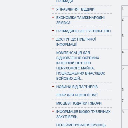
ГРОМАДИ
1
УПРАВЛІННЯ І ВІДДІЛИ
ЕКОНОМІКА ТА МІЖНАРОДНІ
2
ЗВ'ЯЗКИ
ГРОМАДЯНСЬКЕ СУСПІЛЬСТВО
3
ДОСТУП ДО ПУБЛІЧНОЇ
ІНФОРМАЦІЇ
4
КОМПЕНСАЦІЯ ДЛЯ
ВІДНОВЛЕННЯ ОКРЕМИХ
КАТЕГОРІЙ ОБ’ЄКТІВ
НЕРУХОМОГО МАЙНА,
5
ПОШКОДЖЕНИХ ВНАСЛІДОК
БОЙОВИХ ДІЙ...
НОВИНИ ВІД ПАРТНЕРІВ
6
ЛІКАР ДЛЯ КОЖНОЇ СІМ’Ї
7
МІСЦЕВІ ПОДАТКИ І ЗБОРИ
ІНФОРМАЦІЯ ЩОДО ПУБЛІЧНИХ
8
ЗАКУПІВЕЛЬ
ПЕРЕЙМЕНУВАННЯ ВУЛИЦЬ