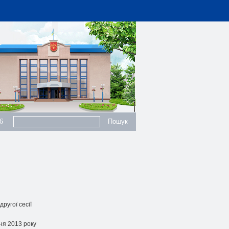
6
ругої сесії
вня 2013 року