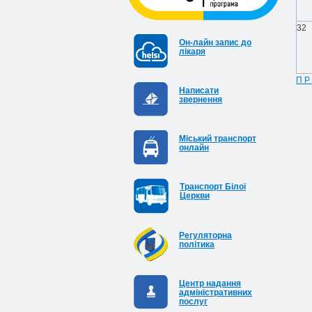
32
Он-лайн запис до
лікаря
П Р
Написати
звернення
Міський транспорт
онлайн
Транспорт Білої
Церкви
Регуляторна
політика
Центр надання
адміністративних
послуг