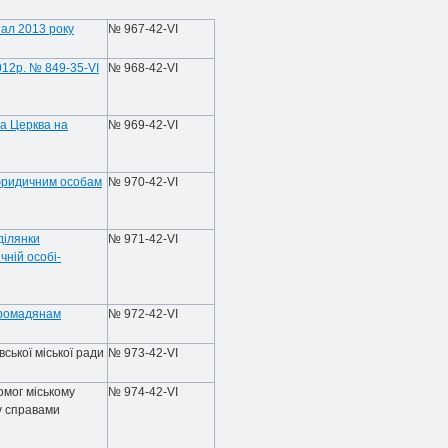
тал 2013 року
№ 967-42-VI
012р. № 849-35-VІ
№ 968-42-VI
ла Церква на
№ 969-42-VI
юридичним особам
№ 970-42-VI
ділянки
№ 971-42-VI
чній особі-
громадянам
№ 972-42-VI
ської міської ради
№ 973-42-VI
мог міському
№ 974-42-VI
му справами