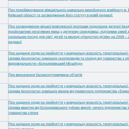
Про перейменування міжшкільного навчально-виробничого комбінату м. 
Київської області та затвердження його статуту в новій редакції
Про затвердження міської комплексної програми подолання дитячої безд
профілактики негативних явищ у дитячому середовищі, підтримки сімей з
соціальних послуг для сім’ї, дітей та молоді «Назустріч дітям» на 2009 – 
редакції
Про надання згоди на прийняття у комунальну власність територіальної 
Церква безоплатно зовнішніх газопроводів та споруд від товариства з 
відповідальністю «Білоцерківський Міськбуд»
Про визначення балансоутримувача об’єктів
Про надання згоди на прийняття у комунальну власність територіальної 
Церква безоплатно зовнішніх мереж від приватного підприємства «Ерке
Про надання згоди на прийняття у комунальну власність територіальної 
Церква квартир від Білоцерківського учбово-вироб- ничого підприємства 
товариства сліпих
Про надання згоди на прийняття у комунальну власність територіальної 