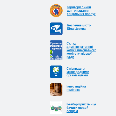
Територіальний
центр надання
соціальних послуг
Безпечне місто
Біла Церква
Cклад
адміністративної
комісії виконавчого
комітету міської
ради
Співпраця з
міжнародними
організаціями
Інвестиційна
політика
Безбар’єрність - це
бачити людей
серцем