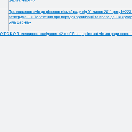
Церква квартир
Про внесення змін до рішення міської ради від 01 липня 2011 року №223
затвердження Положення про порядок організації та прове-дення ярмарк
Біла Церква»
 О Т О К О Л пленарного засідання 42 сесії Білоцерківської міської ради шосто