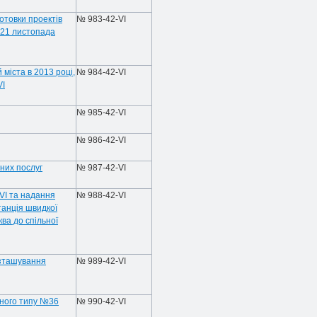
готовки проектів
№ 983-42-VI
д 21 листопада
міста в 2013 році,
№ 984-42-VI
VI
№ 985-42-VI
№ 986-42-VI
них послуг
№ 987-42-VI
VI та надання
№ 988-42-VI
танція швидкої
ва до спільної
озташування
№ 989-42-VI
аного типу №36
№ 990-42-VI