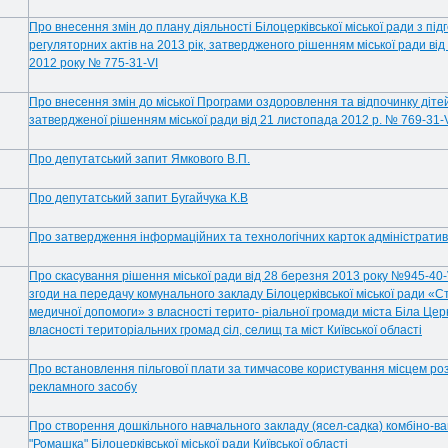
Про внесення змін до плану діяльності Білоцерківської міської ради з під
регуляторних актів на 2013 рік, затвердженого рішенням міської ради ві
2012 року № 775-31-VI
Про внесення змін до міської Програми оздоровлення та відпочинку дітей 
затвердженої рішенням міської ради від 21 листопада 2012 р. № 769-31-
Про депутатський запит Ямкового В.П.
Про депутатський запит Бугайчука К.В
Про затвердження інформаційних та технологічних карток адміністратив
Про скасування рішення міської ради від 28 березня 2013 року №945-40-
згоди на передачу комунального закладу Білоцерківської міської ради «С
медичної допомоги» з власності терито- ріальної громади міста Біла Церк
власності територіальних громад сіл, селищ та міст Київської області
Про встановлення пільгової плати за тимчасове користування місцем р
рекламного засобу
Про створення дошкільного навчального закладу (ясел-садка) комбіно-в
"Ромашка" Білоцерківської міської ради Київської області