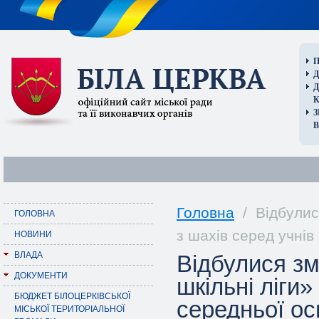
П
Д
В
Головна
/ Відбулися
ГОЛОВНА
з шахів серед учнів
НОВИНИ
ВЛАДА
Відбулися зм
ДОКУМЕНТИ
шкільні ліги»
БЮДЖЕТ БІЛОЦЕРКІВСЬКОЇ
середньої ос
МІСЬКОЇ ТЕРИТОРІАЛЬНОЇ