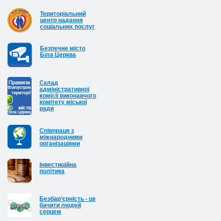
Територіальний
центр надання
соціальних послуг
Безпечне місто
Біла Церква
Cклад
адміністративної
комісії виконавчого
комітету міської
ради
Співпраця з
міжнародними
організаціями
Інвестиційна
політика
Безбар’єрність - це
бачити людей
серцем