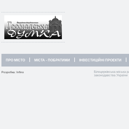
ПРО МІСТО
МІСТА - ПОБРАТИМИ
ІНВЕСТИЦІЙНІ ПРОЕКТИ
Білоцерківська міська р
Розробка: Infino
законодавства України