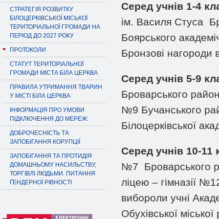
Серед учнів 1-4 кл
СТРАТЕГІЯ РОЗВИТКУ
БІЛОЦЕРКІВСЬКОЇ МІСЬКОЇ
ім. Василя Стуса Бр
ТЕРИТОРІАЛЬНОЇ ГРОМАДИ НА
Боярського академі
ПЕРІОД ДО 2027 РОКУ
ПРОТОКОЛИ
Бронзові нагороди в
СТАТУТ ТЕРИТОРІАЛЬНОЇ
ГРОМАДИ МІСТА БІЛА ЦЕРКВА
Серед учнів 5-9 кл
ПРАВИЛА УТРИМАННЯ ТВАРИН
Броварського район
У МІСТІ БІЛА ЦЕРКВА
№9 Бучанського рай
ІНФОРМАЦІЯ ПРО УМОВИ
ПІДКЛЮЧЕННЯ ДО МЕРЕЖ:
Білоцерківської ака
ДОБРОЧЕСНІСТЬ ТА
ЗАПОБІГАННЯ КОРУПЦІЇ
Серед учнів 10-11 
ЗАПОБІГАННЯ ТА ПРОТИДІЯ
№7 Броварського ра
ДОМАШНЬОМУ НАСИЛЬСТВУ,
ТОРГІВЛІ ЛЮДЬМИ. ПИТАННЯ
ліцею – гімназії №1
ҐЕНДЕРНОЇ РІВНОСТІ
вибороли учні Акад
Обухівської міської