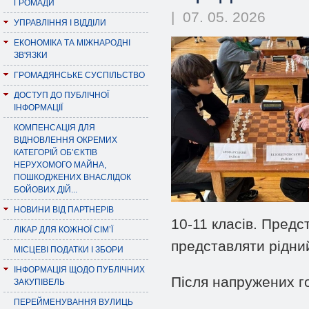
ГРОМАДИ
| 07. 05. 2026
УПРАВЛІННЯ І ВІДДІЛИ
ЕКОНОМІКА ТА МІЖНАРОДНІ
ЗВ'ЯЗКИ
ГРОМАДЯНСЬКЕ СУСПІЛЬСТВО
ДОСТУП ДО ПУБЛІЧНОЇ
ІНФОРМАЦІЇ
КОМПЕНСАЦІЯ ДЛЯ
ВІДНОВЛЕННЯ ОКРЕМИХ
КАТЕГОРІЙ ОБ’ЄКТІВ
НЕРУХОМОГО МАЙНА,
ПОШКОДЖЕНИХ ВНАСЛІДОК
БОЙОВИХ ДІЙ...
НОВИНИ ВІД ПАРТНЕРІВ
10-11 класів. Пред
ЛІКАР ДЛЯ КОЖНОЇ СІМ’Ї
представляти рідни
МІСЦЕВІ ПОДАТКИ І ЗБОРИ
ІНФОРМАЦІЯ ЩОДО ПУБЛІЧНИХ
Після напружених г
ЗАКУПІВЕЛЬ
ПЕРЕЙМЕНУВАННЯ ВУЛИЦЬ