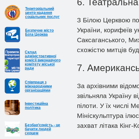
6. Театральна
Територіальний
центр надання
соціальних послуг
З Білою Церквою пов
України, корифеїв у
Безпечне місто
Біла Церква
Саксаганського, Ми
схожістю митців буд
Cклад
адміністративної
комісії виконавчого
комітету міської
7. Американсь
ради
Співпраця з
За архівними відомо
міжнародними
організаціями
звільняла Україну в
Інвестиційна
пілоти. У їх числі 
політика
Мініскульптура ілю
захват літака Кінг-К
Безбар’єрність - це
бачити людей
серцем