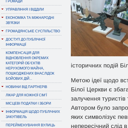
ГРОМАДИ
УПРАВЛІННЯ І ВІДДІЛИ
ЕКОНОМІКА ТА МІЖНАРОДНІ
ЗВ'ЯЗКИ
ГРОМАДЯНСЬКЕ СУСПІЛЬСТВО
ДОСТУП ДО ПУБЛІЧНОЇ
ІНФОРМАЦІЇ
КОМПЕНСАЦІЯ ДЛЯ
ВІДНОВЛЕННЯ ОКРЕМИХ
КАТЕГОРІЙ ОБ’ЄКТІВ
історичних подій Бі
НЕРУХОМОГО МАЙНА,
ПОШКОДЖЕНИХ ВНАСЛІДОК
БОЙОВИХ ДІЙ...
Метою ідеї щодо вст
НОВИНИ ВІД ПАРТНЕРІВ
Білої Церкви є збаг
ЛІКАР ДЛЯ КОЖНОЇ СІМ’Ї
залучення туристів 
МІСЦЕВІ ПОДАТКИ І ЗБОРИ
Автором було запро
ІНФОРМАЦІЯ ЩОДО ПУБЛІЧНИХ
яких символізує пев
ЗАКУПІВЕЛЬ
непересічний слід в 
ПЕРЕЙМЕНУВАННЯ ВУЛИЦЬ