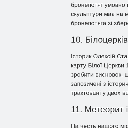
бронепотяг умовно п
скульптури має на 
бронепотяга зі збер
10. Білоцеркі
Історик Олексій Ст
карту Білої Церкви 
зробити висновок, щ
запозичені з істори
трактовані у двох в
11. Метеорит 
На честь нашого міс