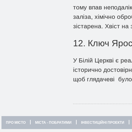
тому впав неподалік 
заліза, хімічно об
зістарена. Хвіст на
12. Ключ Яро
У Білій Церкві є реа
історично достовірн
щоб глядачеві було 
ПРО МІСТО
МІСТА - ПОБРАТИМИ
ІНВЕСТИЦІЙНІ ПРОЕКТИ