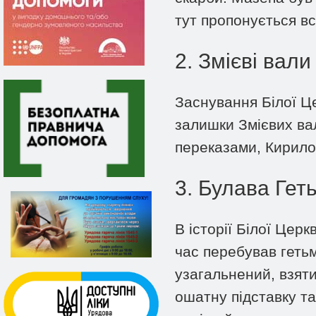
тут пропонується вс
2. Змієві вали
Заснування Білої Це
залишки Змієвих вал
переказами, Кирило 
3. Булава Гет
В історії Білої Цер
час перебував геть
узагальнений, взяти
ошатну підставку т