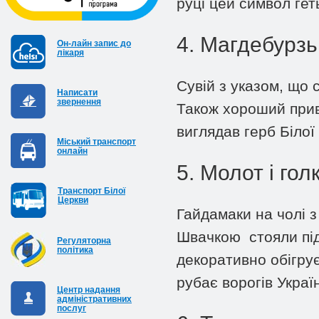
руці цей символ гет
4. Магдебурзь
Он-лайн запис до
лікаря
Сувій з указом, що 
Написати
звернення
Також хороший прив
виглядав герб Білої
Міський транспорт
онлайн
5. Молот і гол
Транспорт Білої
Церкви
Гайдамаки на чолі 
Швачкою стояли під
Регуляторна
політика
декоративно обігрує
рубає ворогів Украї
Центр надання
адміністративних
послуг