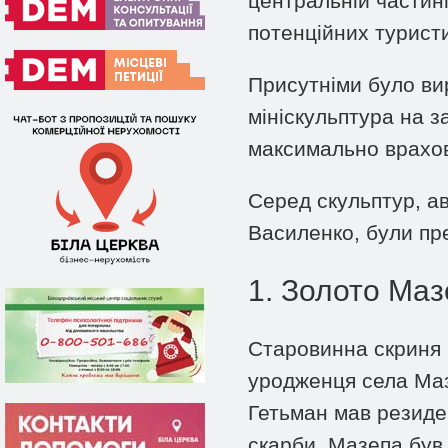
центральній частин
потенційних турист
Присутніми було ви
мініскульптура на з
максимально врахову
Серед скульптур, а
Василенко, були пре
1. Золото Маз
Старовинна скриня 
уродженця села Маз
Гетьман мав резиден
скарби. Мазепа був