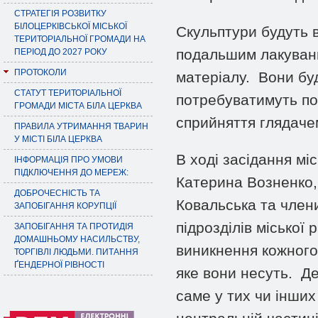
СТРАТЕГІЯ РОЗВИТКУ
БІЛОЦЕРКІВСЬКОЇ МІСЬКОЇ
Скульптури будуть 
ТЕРИТОРІАЛЬНОЇ ГРОМАДИ НА
подальшим лакування
ПЕРІОД ДО 2027 РОКУ
ПРОТОКОЛИ
матеріалу. Вони буд
СТАТУТ ТЕРИТОРІАЛЬНОЇ
потребуватимуть по
ГРОМАДИ МІСТА БІЛА ЦЕРКВА
сприйняття глядаче
ПРАВИЛА УТРИМАННЯ ТВАРИН
У МІСТІ БІЛА ЦЕРКВА
В ході засідання мі
ІНФОРМАЦІЯ ПРО УМОВИ
ПІДКЛЮЧЕННЯ ДО МЕРЕЖ:
Катерина Возненко,
ДОБРОЧЕСНІСТЬ ТА
Ковальська та члени
ЗАПОБІГАННЯ КОРУПЦІЇ
підрозділів міської 
ЗАПОБІГАННЯ ТА ПРОТИДІЯ
ДОМАШНЬОМУ НАСИЛЬСТВУ,
виникнення кожного 
ТОРГІВЛІ ЛЮДЬМИ. ПИТАННЯ
ҐЕНДЕРНОЇ РІВНОСТІ
яке вони несуть. Д
саме у тих чи інших