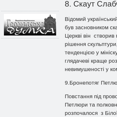
8. Скаут Сла
Відомий українськи
був засновником ска
Церкві він створив
рішення скульптури,
тенденцією у мініск
глядачеві краще ро
невимушеності у ко
9.Бронепотяг Петл
Повстання під пров
Петлюри та полковн
розпочалося з Білої