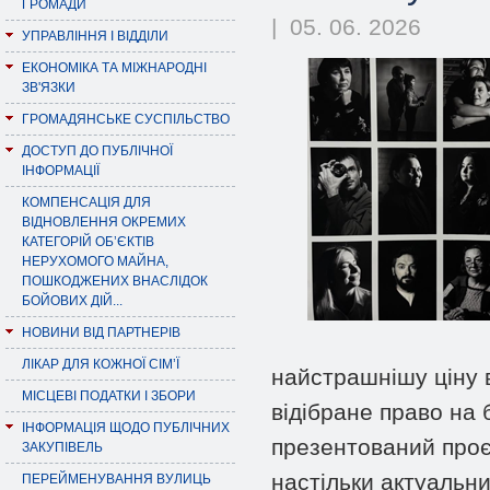
ГРОМАДИ
| 05. 06. 2026
УПРАВЛІННЯ І ВІДДІЛИ
ЕКОНОМІКА ТА МІЖНАРОДНІ
ЗВ'ЯЗКИ
ГРОМАДЯНСЬКЕ СУСПІЛЬСТВО
ДОСТУП ДО ПУБЛІЧНОЇ
ІНФОРМАЦІЇ
КОМПЕНСАЦІЯ ДЛЯ
ВІДНОВЛЕННЯ ОКРЕМИХ
КАТЕГОРІЙ ОБ’ЄКТІВ
НЕРУХОМОГО МАЙНА,
ПОШКОДЖЕНИХ ВНАСЛІДОК
БОЙОВИХ ДІЙ...
НОВИНИ ВІД ПАРТНЕРІВ
ЛІКАР ДЛЯ КОЖНОЇ СІМ’Ї
найстрашнішу ціну в
МІСЦЕВІ ПОДАТКИ І ЗБОРИ
відібране право на
ІНФОРМАЦІЯ ЩОДО ПУБЛІЧНИХ
презентований проєк
ЗАКУПІВЕЛЬ
настільки актуальним
ПЕРЕЙМЕНУВАННЯ ВУЛИЦЬ