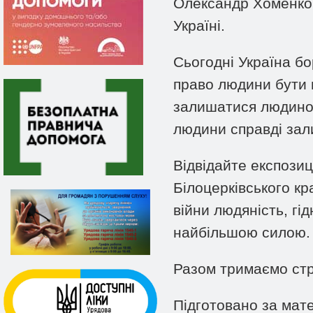
Олександр Хоменко 
Україні.
Сьогодні Україна бо
право людини бути в
залишатися людиною.
людини справді зал
Відвідайте експози
Білоцерківського кр
війни людяність, г
найбільшою силою.
Разом тримаємо стрі
Підготовано за мате