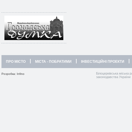
ПРО МІСТО
МІСТА - ПОБРАТИМИ
ІНВЕСТИЦІЙНІ ПРОЕКТИ
Білоцерківська міська р
Розробка: Infino
законодавства України