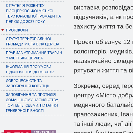
СТРАТЕГІЯ РОЗВИТКУ
виставка розповідає
БІЛОЦЕРКІВСЬКОЇ МІСЬКОЇ
підручників, а як п
ТЕРИТОРІАЛЬНОЇ ГРОМАДИ НА
ПЕРІОД ДО 2027 РОКУ
захисту життя та бе
ПРОТОКОЛИ
СТАТУТ ТЕРИТОРІАЛЬНОЇ
Проєкт об’єднує 12 
ГРОМАДИ МІСТА БІЛА ЦЕРКВА
волонтерів, медиків,
ПРАВИЛА УТРИМАННЯ ТВАРИН
У МІСТІ БІЛА ЦЕРКВА
надзвичайно складн
ІНФОРМАЦІЯ ПРО УМОВИ
рятувати життя та ві
ПІДКЛЮЧЕННЯ ДО МЕРЕЖ:
ДОБРОЧЕСНІСТЬ ТА
Зокрема, серед гер
ЗАПОБІГАННЯ КОРУПЦІЇ
центру «Місто добр
ЗАПОБІГАННЯ ТА ПРОТИДІЯ
ДОМАШНЬОМУ НАСИЛЬСТВУ,
медичного батальйо
ТОРГІВЛІ ЛЮДЬМИ. ПИТАННЯ
ҐЕНДЕРНОЇ РІВНОСТІ
правозахисник, Іва
та інші люди, чиї д