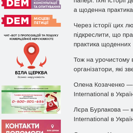
папері. Їхні історі
а щоденна практика 
Через історії цих л
підкреслити, що пра
практика щоденних р
Тож на урочистому в
організатори, які з
Олена Козаченко — 
International в Украї
Лєра Бурлакова — к
International в Україн