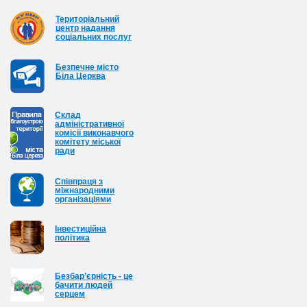
Територіальний
центр надання
соціальних послуг
Безпечне місто
Біла Церква
Cклад
адміністративної
комісії виконавчого
комітету міської
ради
Співпраця з
міжнародними
організаціями
Інвестиційна
політика
Безбар’єрність - це
бачити людей
серцем