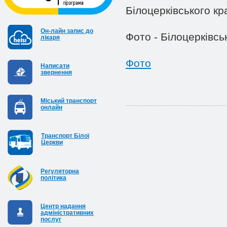
Білоцерківського к
Он-лайн запис до
Фото - Білоцерківсь
лікаря
Фото
Написати
звернення
Міський транспорт
онлайн
Транспорт Білої
Церкви
Регуляторна
політика
Центр надання
адміністративних
послуг