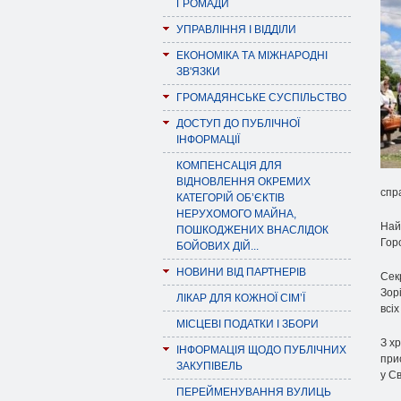
ГРОМАДИ
УПРАВЛІННЯ І ВІДДІЛИ
ЕКОНОМІКА ТА МІЖНАРОДНІ
ЗВ'ЯЗКИ
ГРОМАДЯНСЬКЕ СУСПІЛЬСТВО
ДОСТУП ДО ПУБЛІЧНОЇ
ІНФОРМАЦІЇ
КОМПЕНСАЦІЯ ДЛЯ
ВІДНОВЛЕННЯ ОКРЕМИХ
спр
КАТЕГОРІЙ ОБ’ЄКТІВ
НЕРУХОМОГО МАЙНА,
Най
ПОШКОДЖЕНИХ ВНАСЛІДОК
Гор
БОЙОВИХ ДІЙ...
НОВИНИ ВІД ПАРТНЕРІВ
Сек
Зорі
ЛІКАР ДЛЯ КОЖНОЇ СІМ’Ї
всіх
МІСЦЕВІ ПОДАТКИ І ЗБОРИ
З х
ІНФОРМАЦІЯ ЩОДО ПУБЛІЧНИХ
при
ЗАКУПІВЕЛЬ
у Св
ПЕРЕЙМЕНУВАННЯ ВУЛИЦЬ