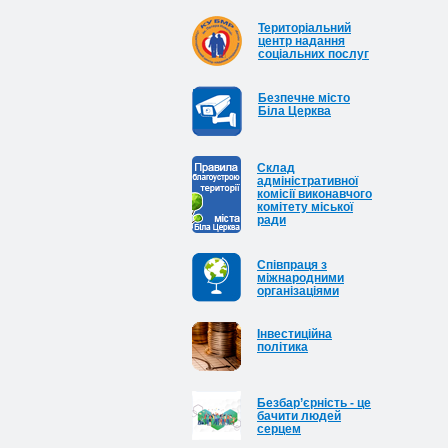
Територіальний
центр надання
соціальних послуг
Безпечне місто
Біла Церква
Cклад
адміністративної
комісії виконавчого
комітету міської
ради
Співпраця з
міжнародними
організаціями
Інвестиційна
політика
Безбар’єрність - це
бачити людей
серцем