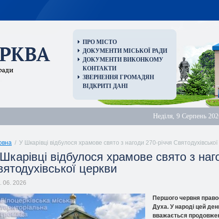
ПРО МІСТО
ДОКУМЕНТИ МІСЬКОЇ РАДИ
ДОКУМЕНТИ ВИКОНКОМУ
КОНТАКТИ
ЗВЕРНЕННЯ ГРОМАДЯН
ВІДКРИТІ ДАНІ
Неділя, 9 Серпень 202
овна
/ У Шкарівці відбулося храмове свято з нагоди 270-річчя Святодухівської
 Шкарівці відбулося храмове свято з наг
вятодухівської церкви
. 06. 2026
Першого червня право
Духа. У народі цей ден
вважається продовжен