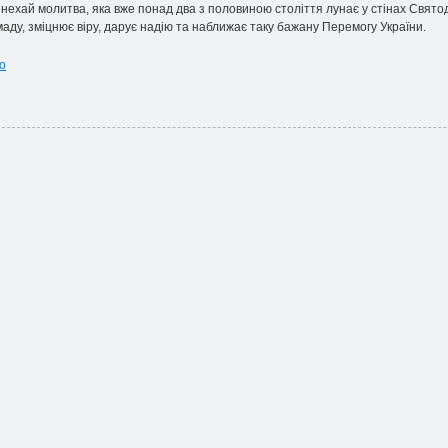
 нехай молитва, яка вже понад два з половиною століття лунає у стінах Святоду
маду, зміцнює віру, дарує надію та наближає таку бажану Перемогу України.
о