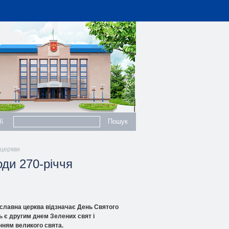
6
 церкви
оди 270-річчя
славна церква відзначає День Святого
ь є другим днем Зелених свят і
ням великого свята.