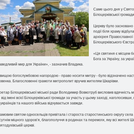
Саме цього дня у Святод
Білоцерківської громад
Церкву було засновано 2
події біля храму відбул
архієрея Православної 
Білоцерківського Євстра
«Ця святиня є місцем б
Бога за Україну, за укра
аведливий мир для України», - зазначив Владика.
вищою богослужбовою нагородою - право носити митру - було відзначено нас
овенка. Благословенні грамоти митрополит вручив жителям Шкарівки.
ретар Білоцерківської міської ради Володимир Вовкотруб висловив вдячність 
 від імені всієї Білоцерківської громади за участь у цьому заході, наголосивши
 українців та нашого війська відчувається завжди.
рамовим святом односельців привітала і староста старостинського округу сел
сутнім міцного здоров’я, благополуччя в родинах та перемоги, яку всі жителі 
ятодухівській церкві.