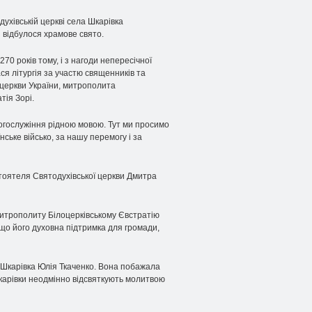
ухівській церкві села Шкарівка
и відбулося храмове свято.
70 років тому, і з нагоди непересічної
ася літургія за участю священників та
церкви України, митрополита
тія Зорі.
огослужіння рідною мовою. Тут ми просимо
їнське військо, за нашу перемогу і за
тоятеля Святодухівської церкви Дмитра
митрополиту Білоцерківському Євстратію
, що його духовна підтримка для громади,
а Шкарівка Юлія Ткаченко. Вона побажала
Шкарівки неодмінно відсвяткують молитвою