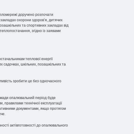
пломережі доручено розпочати
закладах охорони здоров’я, дитячих
позашкільних та спортивних закладах від
теплопостачання, згідно із заявами
стачальникам теплової енергії
 садочках, шкільних, позашкільних та
ливість зробити це без одночасного
ромади опалювальний період буде
и, правилами технічної експлуатації
мативними документами, якщо протягом
че.
ості актівготовності до опалювального