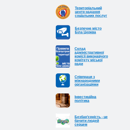
Територіальний
центр надання
соціальних послуг
Безпечне місто
Біла Церква
Cклад
адміністративної
комісії виконавчого
комітету міської
ради
Співпраця з
міжнародними
організаціями
Інвестиційна
політика
Безбар’єрність - це
бачити людей
серцем