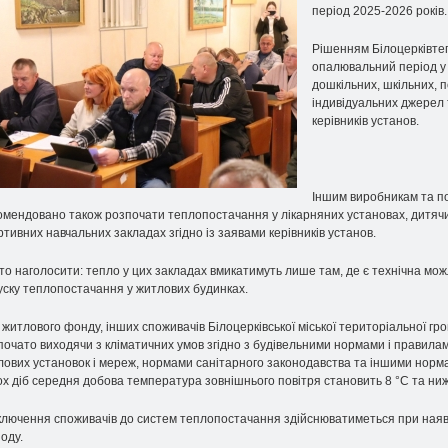
період 2025-2026 років.
Рішенням Білоцерківте
опалювальний період у 
дошкільних, шкільних, 
індивідуальних джерел 
керівників установ.
Іншим виробникам та по
омендовано також розпочати теплопостачання у лікарняних установах, дитячих
ртивних навчальних закладах згідно із заявами керівників установ.
то наголосити: тепло у цих закладах вмикатимуть лише там, де є технічна мож
уску теплопостачання у житлових будинках.
 житлового фонду, інших споживачів Білоцерківської міської територіальної г
почато виходячи з кліматичних умов згідно з будівельними нормами і правилам
лових установок і мереж, нормами санітарного законодавства та іншими нор
ох діб середня добова температура зовнішнього повітря становить 8 °C та ниж
ключення споживачів до систем теплопостачання здійснюватиметься при наявн
оду.