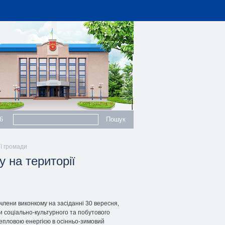
6
ї громади
 на території
члени виконкому на засіданні 30 вересня,
и соціально-культурного та побутового
епловою енергією в осінньо-зимовий