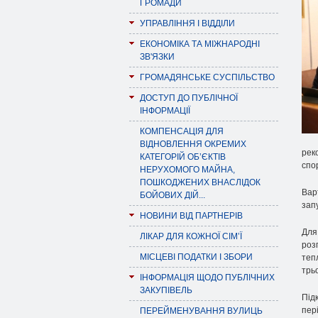
ГРОМАДИ
УПРАВЛІННЯ І ВІДДІЛИ
ЕКОНОМІКА ТА МІЖНАРОДНІ
ЗВ'ЯЗКИ
ГРОМАДЯНСЬКЕ СУСПІЛЬСТВО
ДОСТУП ДО ПУБЛІЧНОЇ
ІНФОРМАЦІЇ
КОМПЕНСАЦІЯ ДЛЯ
ВІДНОВЛЕННЯ ОКРЕМИХ
рек
КАТЕГОРІЙ ОБ’ЄКТІВ
спо
НЕРУХОМОГО МАЙНА,
ПОШКОДЖЕНИХ ВНАСЛІДОК
Вар
БОЙОВИХ ДІЙ...
зап
НОВИНИ ВІД ПАРТНЕРІВ
Для
ЛІКАР ДЛЯ КОЖНОЇ СІМ’Ї
роз
МІСЦЕВІ ПОДАТКИ І ЗБОРИ
теп
трь
ІНФОРМАЦІЯ ЩОДО ПУБЛІЧНИХ
ЗАКУПІВЕЛЬ
Під
пері
ПЕРЕЙМЕНУВАННЯ ВУЛИЦЬ