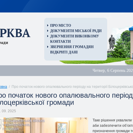
ПРО МІСТО
ДОКУМЕНТИ МІСЬКОЇ РАДИ
ДОКУМЕНТИ ВИКОНКОМУ
КОНТАКТИ
ЗВЕРНЕННЯ ГРОМАДЯН
ВІДКРИТІ ДАНІ
Четвер, 6 Серпень 202
овна
/ Про початок нового опалювального періоду на території Білоцерківсько
ро початок нового опалювального періоду
ілоцерківської громади
. 09. 2025
Таке рішення ухвалили 
аби забезпечити об’єкт
призначення громади т