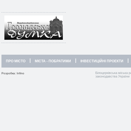
ПРО МІСТО
МІСТА - ПОБРАТИМИ
ІНВЕСТИЦІЙНІ ПРОЕКТИ
Білоцерківська міська р
Розробка: Infino
законодавства України