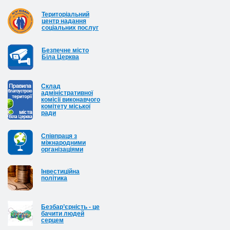
Територіальний
центр надання
соціальних послуг
Безпечне місто
Біла Церква
Cклад
адміністративної
комісії виконавчого
комітету міської
ради
Співпраця з
міжнародними
організаціями
Інвестиційна
політика
Безбар’єрність - це
бачити людей
серцем