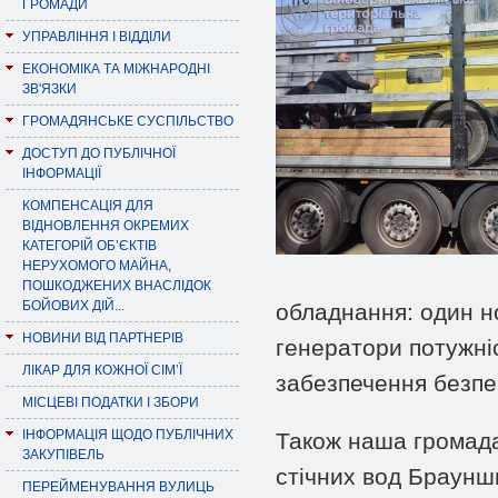
ГРОМАДИ
УПРАВЛІННЯ І ВІДДІЛИ
ЕКОНОМІКА ТА МІЖНАРОДНІ
ЗВ'ЯЗКИ
ГРОМАДЯНСЬКЕ СУСПІЛЬСТВО
ДОСТУП ДО ПУБЛІЧНОЇ
ІНФОРМАЦІЇ
КОМПЕНСАЦІЯ ДЛЯ
ВІДНОВЛЕННЯ ОКРЕМИХ
КАТЕГОРІЙ ОБ’ЄКТІВ
НЕРУХОМОГО МАЙНА,
ПОШКОДЖЕНИХ ВНАСЛІДОК
БОЙОВИХ ДІЙ...
обладнання: один н
НОВИНИ ВІД ПАРТНЕРІВ
генератори потужні
ЛІКАР ДЛЯ КОЖНОЇ СІМ’Ї
забезпечення безпе
МІСЦЕВІ ПОДАТКИ І ЗБОРИ
ІНФОРМАЦІЯ ЩОДО ПУБЛІЧНИХ
Також наша громада
ЗАКУПІВЕЛЬ
стічних вод Брауншв
ПЕРЕЙМЕНУВАННЯ ВУЛИЦЬ