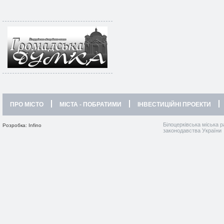
ПРО МІСТО
МІСТА - ПОБРАТИМИ
ІНВЕСТИЦІЙНІ ПРОЕКТИ
Білоцерківська міська р
Розробка: Infino
законодавства України