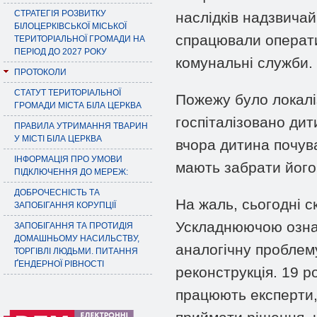
СТРАТЕГІЯ РОЗВИТКУ
наслідків надзвичайн
БІЛОЦЕРКІВСЬКОЇ МІСЬКОЇ
спрацювали операти
ТЕРИТОРІАЛЬНОЇ ГРОМАДИ НА
ПЕРІОД ДО 2027 РОКУ
комунальні служби.
ПРОТОКОЛИ
СТАТУТ ТЕРИТОРІАЛЬНОЇ
Пожежу було локаліз
ГРОМАДИ МІСТА БІЛА ЦЕРКВА
госпіталізовано дит
ПРАВИЛА УТРИМАННЯ ТВАРИН
У МІСТІ БІЛА ЦЕРКВА
вчора дитина почув
ІНФОРМАЦІЯ ПРО УМОВИ
мають забрати його
ПІДКЛЮЧЕННЯ ДО МЕРЕЖ:
ДОБРОЧЕСНІСТЬ ТА
На жаль, сьогодні с
ЗАПОБІГАННЯ КОРУПЦІЇ
Ускладнюючою ознак
ЗАПОБІГАННЯ ТА ПРОТИДІЯ
ДОМАШНЬОМУ НАСИЛЬСТВУ,
аналогічну проблему
ТОРГІВЛІ ЛЮДЬМИ. ПИТАННЯ
ҐЕНДЕРНОЇ РІВНОСТІ
реконструкція. 19 р
працюють експерти,