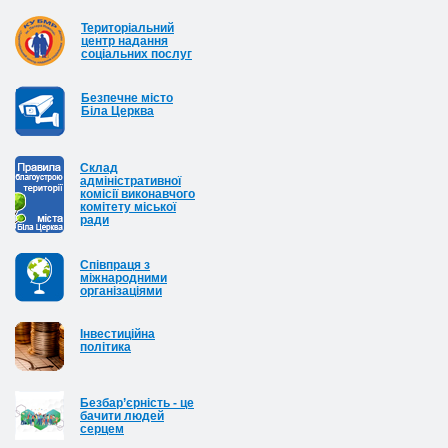
Територіальний
центр надання
соціальних послуг
Безпечне місто
Біла Церква
Cклад
адміністративної
комісії виконавчого
комітету міської
ради
Співпраця з
міжнародними
організаціями
Інвестиційна
політика
Безбар’єрність - це
бачити людей
серцем