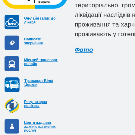
територіальної гро
ліквідації наслідкі
Он-лайн запис до
лікаря
проживання та харчу
проживають у готелі
Написати
звернення
Фото
Міський транспорт
онлайн
Транспорт Білої
Церкви
Регуляторна
політика
Центр надання
адміністративних
послуг