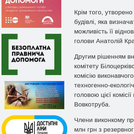
Крім того, утворено
будівлі, яка визнач
можливість її відно
голови Анатолій Кр
Другим рішенням вн
комітету Білоцерків
комісію виконавчого
техногенно-екологіч
головою цієї комісі
Вовкотруба.
Члени виконкому при
млн грн з резервног