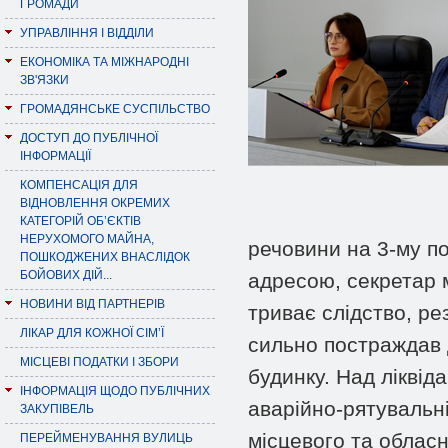
ГРОМАДИ
УПРАВЛІННЯ І ВІДДІЛИ
ЕКОНОМІКА ТА МІЖНАРОДНІ
ЗВ'ЯЗКИ
ГРОМАДЯНСЬКЕ СУСПІЛЬСТВО
ДОСТУП ДО ПУБЛІЧНОЇ
ІНФОРМАЦІЇ
КОМПЕНСАЦІЯ ДЛЯ
ВІДНОВЛЕННЯ ОКРЕМИХ
КАТЕГОРІЙ ОБ’ЄКТІВ
НЕРУХОМОГО МАЙНА,
речовини на 3-му п
ПОШКОДЖЕНИХ ВНАСЛІДОК
БОЙОВИХ ДІЙ...
адресою, секретар 
НОВИНИ ВІД ПАРТНЕРІВ
триває слідство, ре
ЛІКАР ДЛЯ КОЖНОЇ СІМ’Ї
сильно постраждав д
МІСЦЕВІ ПОДАТКИ І ЗБОРИ
будинку. Над ліквіда
ІНФОРМАЦІЯ ЩОДО ПУБЛІЧНИХ
аварійно-рятувальн
ЗАКУПІВЕЛЬ
місцевого та обласно
ПЕРЕЙМЕНУВАННЯ ВУЛИЦЬ