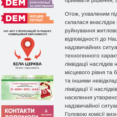
приймати рішення, 
Отож, ухваленим під
склалася внаслідок 
руйнування житлової
відповідності до На
надзвичайних ситуа
техногенного характ
ліквідації наслідкі
місцевого рівня та
та іншими невідкла
ліквідації її наслід
населення утворено 
надзвичайної ситуац
Головою комісії виз